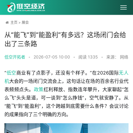
主页
>
展会
从“能飞”到“能盈利”有多远？这场闭门会给
出了三条路
低空开拓者
•
2026-07-05 10:00
•
阅读
1335
•
来源： 网络
“
低空
商业有了点影子，还没有个样子。”在2026国际
无人
机
大会的一场闭门交流会上，这句话让在场的百余名行业代
表频频点头。
政策
红利释放、指数连年攀升，大家聊起“怎
么飞”头头是道，可一谈到“怎么挣钱”，空气就安静了。从
“能飞”到“能盈利”，这个跨越到底需要什么条件？会议讨论
的成果指向了三个明确的方向。