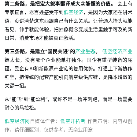
第二条路，是把宏大叙事翻译成大众能懂的价值。
会上有
专家直言，老百姓感受不到
低空经济
，是因为大家还在讲术
语，没讲清楚这东西跟自己有什么关系。让普通人抬头就能
看见、伸手就能体验，把抽象概念变成生活里触手可及的新
日常，消费市场才能被真正激活
。
第三条路，是建立“国民共进”的
产业生态
。
低空经济产业
链太长，没有哪个企业能单打独斗。国企有重型装备的底
蕴，民企有AI和新能源产业链的复用优势。打通上下游协作
壁垒，把传统的配套产能引向航空级供应链，是降本增效的
关键一招
。
从“能飞”到“能盈利”，或许不是一场冲刺跑，而是一场需要
耐心的马拉松。
低空经济网
自媒体作者：
低空开拓者
 作者声明：内容AI创
作，请仔细甄别，仅供参考，无商业用途