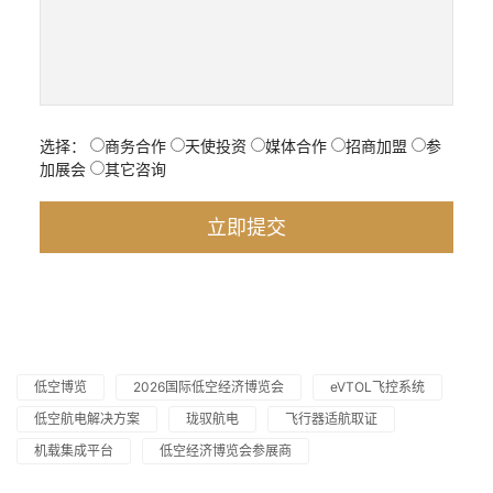
选择：
商务合作
天使投资
媒体合作
招商加盟
参
加展会
其它咨询
低空博览
2026国际低空经济博览会
eVTOL飞控系统
低空航电解决方案
珑驭航电
飞行器适航取证
机载集成平台
低空经济博览会参展商