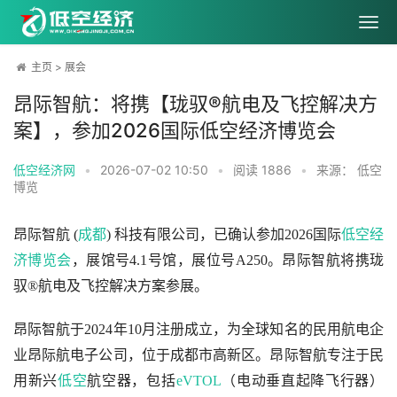
主页
>
展会
昂际智航：将携【珑驭®航电及飞控解决方
案】，参加2026国际低空经济博览会
低空经济网
•
2026-07-02 10:50
•
阅读
1886
•
来源： 低空
博览
昂际智航 (
成都
) 科技有限公司，已确认参加2026国际
低空经
济
博览会
，展馆号4.1号馆，展位号A250。昂际智航将携珑
驭®航电及飞控解决方案参展。
昂际智航于2024年10月注册成立，为全球知名的民用航电企
业昂际航电子公司，位于成都市高新区。昂际智航专注于民
用新兴
低空
航空器，包括
eVTOL
（电动垂直起降飞行器）