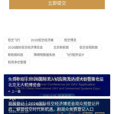
低空飞行
2026低空经济展
低空博览
2026国际低空经济博览会
北京新航图
低空目视航图
新航图科技
障碍物数据系统
飞行程序设计
机场净空管理
免费参观 | 2026国际无人机应用及防控大会暨第七届
北京无人机博览会
上一篇
观展登记 | 2026国际低空经济博览会观众预登记开
启，解锁低空时代新机遇，附观众免费登记入口