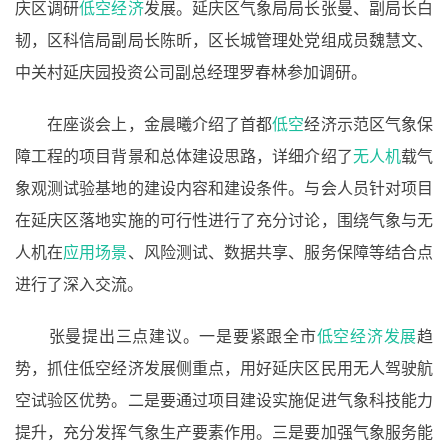
庆区调研
低空经济
发展。延庆区气象局局长张曼、副局长白
韧，区科信局副局长陈昕，区长城管理处党组成员魏慧文、
中关村延庆园投资公司副总经理罗春林参加调研。
在座谈会上，金晨曦介绍了首都
低空
经济示范区气象保
障工程的项目背景和总体建设思路，详细介绍了
无人机
载气
象观测试验基地的建设内容和建设条件。与会人员针对项目
在延庆区落地实施的可行性进行了充分讨论，围绕气象与无
人机在
应用场景
、风险测试、数据共享、服务保障等结合点
进行了深入交流。
张曼提出三点建议。一是要紧跟全市
低空经济发展
趋
势，抓住低空经济发展侧重点，用好延庆区民用无人驾驶航
空试验区优势。二是要通过项目建设实施促进气象科技能力
提升，充分发挥气象生产要素作用。三是要加强气象服务能