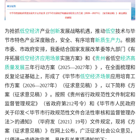
为抢抓
低空经济
产业
创新
发展战略机遇，推动
低空
技术与毕
节市特色产业深度融合，安全、有序培育
新质生产力
。根据
市委、市政府安排，我委结合国家发展改革委等九部门《有
序拓展
低空经济应用场景
实施方案》和《
贵州
省低空
经济
高
质量发展
三年行动方案（2025—2027年）》，在全面梳理和
反复论证基础上，形成了《毕节市
低空经济场景
应用培育工
作方案（2026—2027年）（征求意见稿）》，以下简称《方
案（征求意见稿）》。按照《贵州省行政规范性文件制定和
监督管理规定》（省政府第212号令）和《毕节市人民政府
关于印发＜毕节市行政规范性文件合法性审核和监督管理办
法＞的通知》（毕府发〔2021〕19号）文件规定，现将《方
案（征求意见稿）》在网上公布，广泛征求社会公众意见，
以便进一步修改完善。具体有关事项通知如下：