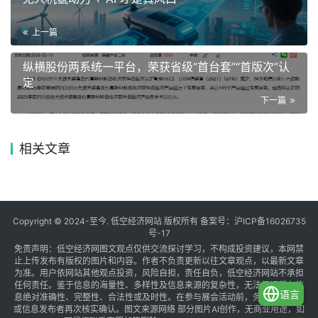
上一篇
纵横股份两系统一平台，荣获省级“首台套”“首版次”认
定
下一篇
相关文章
Copyright © 2024-至今. 低空经济网站 版权所有 备案号：
沪ICP备16026735
号-17
免责声明：低空经济网图文观点仅供交流探讨学习，不构成投资建议，本网禁
止上传发布有版权的图片和内容。作者不负责更新以往文章观点，以最新文章
为准。用户依网站其他观点投资，风险自担，责任自负，低空经济网站不承担
任何责任。鉴于信息的海量性、多样性及信息来源的复杂性，无法保证所有信
语言
息绝对准确性、完整性、合法性或及时性。在参与展会活动前，务必与组织方
或信息发布者再次核实确认。图文来源网络 部分图片AI创作，无商业用途，如