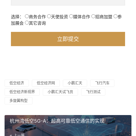
选择：
商务合作
天使投资
媒体合作
招商加盟
参
加展会
其它咨询
低空经济
低空经济网
小鹏汇天
飞行汽车
低空经济新视界
小鹏汇天试飞员
飞行测试
多旋翼构型
杭州湾低空5G-A：超高可靠低空通信的实现
上一篇