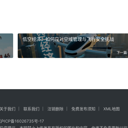
低空经济，如何应对空域管理与飞行安全挑战
下一篇
关于我们
联系我们
注销删除
免费发布须知
XML地图
沪ICP备16026735号-17
投资建议，本网禁止上传发布有版权的图片和内容。作者不负责更新以往