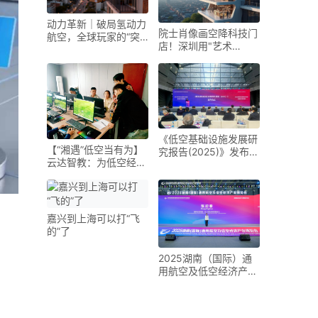
动力革新｜破局氢动力
院士肖像画空降科技门
航空，全球玩家的“突
店！深圳用"艺术
围之路”
+AI"重新定义低空经济
《低空基础设施发展研
【“湘遇”低空当有为】
究报告(2025)》发布
云达智教：为低空经济
未来五年是低空基础设
装上“人才引擎”
施建设的战略机遇期
嘉兴到上海可以打“飞
的”了
2025湖南（国际）通
用航空及低空经济产业
博览会在长沙开幕