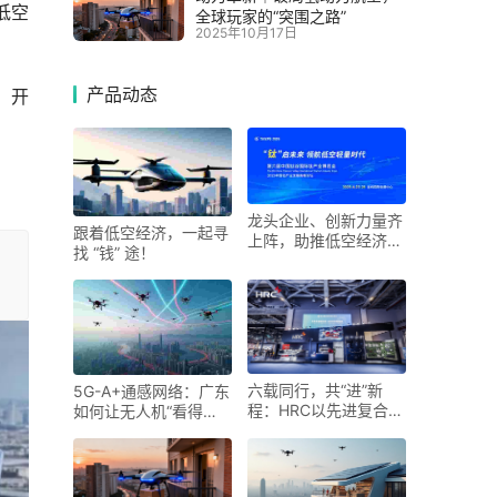
低空
全球玩家的“突围之路”
2025年10月17日
产品动态
，开
龙头企业、创新力量齐
跟着低空经济，一起寻
上阵，助推低空经济进
找 “钱” 途！
入“钛”时代！第六届中
国钛谷国际钛产业博览
会将于下月在宝鸡举
六载同行，共“进”新
5G-A+通感网络：广东
程：HRC以先进复合材
如何让无人机“看得
料科技勾勒未来出行新
见、管得住”
图景