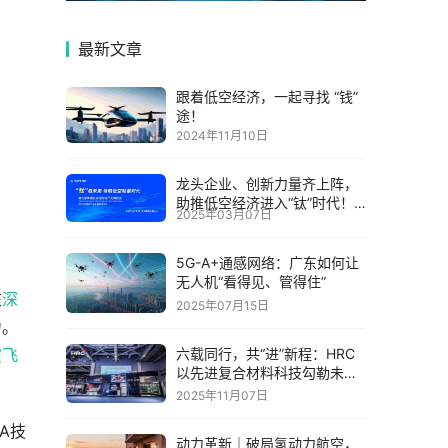
最新文章
跟着低空经济，一起寻找 “钱”
途！
2024年11月10日
龙头企业、创新力量齐上阵，
助推低空经济进入“钛”时代！
2025年03月07日
第六届中国钛谷国际钛产业博
览会将于下月在宝鸡举
5G-A+通感网络：广东如何让
无人机“看得见、管得住”
在
深
2025年07月15日
力。
空飞
六载同行，共“进”新程：HRC
以先进复合材料科技勾勒未来
出行新图景
2025年11月07日
A技
动力革新｜破局氢动力航空，