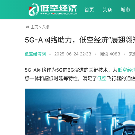
首页
头条
城市
主页
>
头条
5G-A网络助力，低空经济“展翅翱
低空经济网
•
2025-06-24 22:33
•
阅读
4083
•
来
5G-A网络作为5G向6G演进的关键技术，为
低空经
感一体和超低时延等特性，满足了
低空
飞行器的通