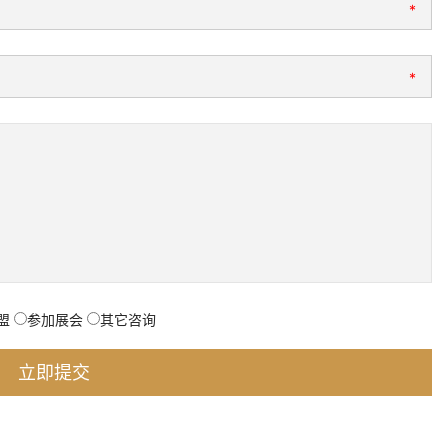
*
*
盟
参加展会
其它咨询