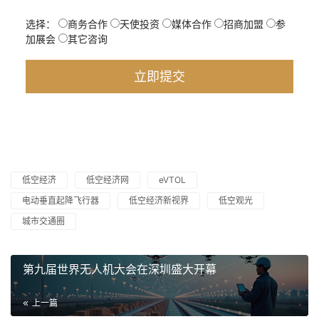
选择：
商务合作
天使投资
媒体合作
招商加盟
参
加展会
其它咨询
低空经济
低空经济网
eVTOL
电动垂直起降飞行器
低空经济新视界
低空观光
城市交通圈
第九届世界无人机大会在深圳盛大开幕
上一篇