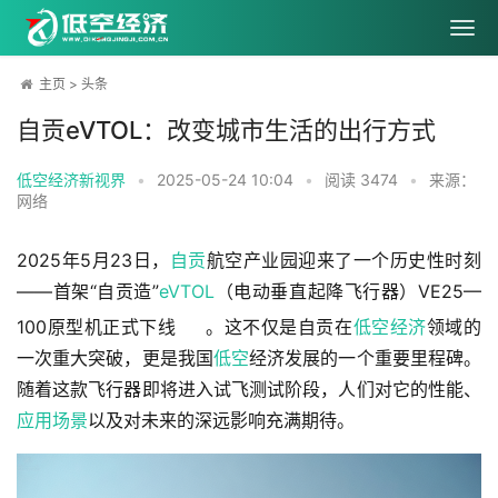
主页
>
头条
自贡eVTOL：改变城市生活的出行方式
低空经济新视界
•
2025-05-24 10:04
•
阅读
3474
•
来源：
网络
2025年5月23日，
自贡
航空产业园迎来了一个历史性时刻
——首架“自贡造”
eVTOL
（电动垂直起降飞行器）VE25—
100原型机正式下线
。这不仅是自贡在
低空经济
领域的
一次重大突破，更是我国
低空
经济发展的一个重要里程碑。
随着这款飞行器即将进入试飞测试阶段，人们对它的性能、
应用场景
以及对未来的深远影响充满期待。