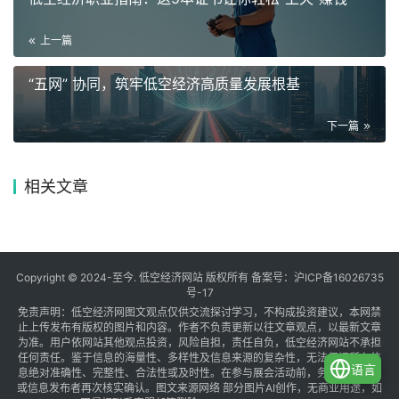
上一篇
“五网” 协同，筑牢低空经济高质量发展根基
下一篇
相关文章
Copyright © 2024-至今. 低空经济网站 版权所有 备案号：
沪ICP备16026735
号-17
免责声明：低空经济网图文观点仅供交流探讨学习，不构成投资建议，本网禁
止上传发布有版权的图片和内容。作者不负责更新以往文章观点，以最新文章
为准。用户依网站其他观点投资，风险自担，责任自负，低空经济网站不承担
任何责任。鉴于信息的海量性、多样性及信息来源的复杂性，无法保证所有信
语言
息绝对准确性、完整性、合法性或及时性。在参与展会活动前，务必与组织方
或信息发布者再次核实确认。图文来源网络 部分图片AI创作，无商业用途，如