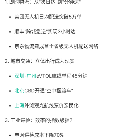
1. 即时物流：从"次日达"到"分钟达"
美团无人机日均配送突破5万单
顺丰"跨城急送"实现3小时达
京东物流建成首个省级无人机配送网络
2. 城市交通：立体出行成为现实
深圳
-
广州
eVTOL航线单程45分钟
北京
CBD开通"空中摆渡车"
上海
外滩观光航线票价亲民化
3. 工业巡检：效率的指数级提升
电网巡检成本下降70%