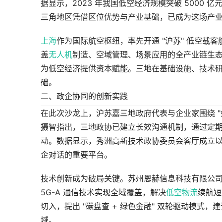
据显示，2023 年我国低空经济规模突破 5000 亿元
三角地区凭借区位优势与产业基础，已成为这场产
上海
作为国际航空枢纽，率先开通 "沪苏" 低空载
盖
无人机
制造、空域管理、场景应用的全产业链生
为低空经济提供资本赋能。三地在基础设施、技术
础。
二、政企协同的创新实践
在此次沙龙上，沪苏嘉三地政府代表与企业家围绕 "
摄智指出，三地政协已建立长效沟通机制，通过定
动。数据显示，秀洲高新技术政协委员会客厅成立以来
企对话的重要平台。
技术创新成为破局关键。苏州恩赫信息科技有限公
5G-A 通信技术实现全域覆盖，解决
低空物流
续航短
切入，提出 "碳盘查 + 绿色金融" 双轮驱动模
域。