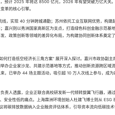
，预计 2025 年将达 8500 亿元，2026 年有望突破万亿大关
业变革的核心引擎。
客航线，实现 40 分钟跨城通勤；苏州依托工业互联网优势，构建
态；嘉兴则以秀洲国家高新区为支点，打造绿色科创金融示范基
研发、政策创新等领域的差异化布局，为构建协同创新体系奠定
如何打造低空经济长三角方案" 展开深入探讨。嘉兴市政协副主
期举办企业家沙龙、共建示范基地等方式，推动创新资源跨区域
，已举办 44 场主题活动，吸引超 10 万人次线上参与，成为
司负责人透露，企业正联合高校研发新一代倾转旋翼飞行器，通
、安全性低的痛点。上海霖洲环境创始人杜建飞博士则从 ESG 
式，建议将碳排放数据纳入企业融资评估体系，引导资本流向低碳技术