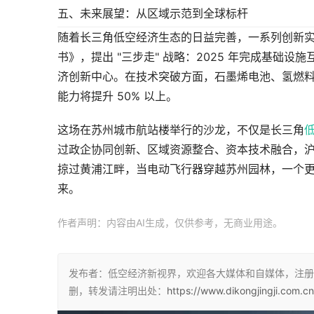
五、未来展望：从区域示范到全球标杆
随着长三角低空经济生态的日益完善，一系列创新
书》，提出 "三步走" 战略：2025 年完成基础设
济创新中心。在技术突破方面，石墨烯电池、氢燃料电
能力将提升 50% 以上。
这场在苏州城市航站楼举行的沙龙，不仅是长三角
过政企协同创新、区域资源整合、资本技术融合，沪
掠过黄浦江畔，当电动飞行器穿越苏州园林，一个
来。
作者声明：内容由AI生成，仅供参考，无商业用途。
发布者：低空经济新视界，欢迎各大媒体和自媒体，注册
删，转发请注明出处：
https://www.dikongjingji.com.cn