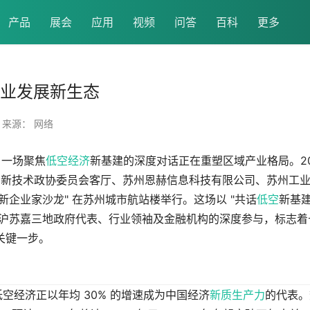
产品
展会
应用
视频
问答
百科
更多
产业发展新生态
来源： 网络
，一场聚焦
低空经济
新基建的深度对话正在重塑区域产业格局。202
兴秀洲高新技术政协委员会客厅、苏州恩赫信息科技有限公司、苏州工
新企业家沙龙" 在苏州城市航站楼举行。这场以 "共话
低空
新基
了沪苏嘉三地政府代表、行业领袖及金融机构的深度参与，标志着
关键一步。
低空经济正以年均 30% 的增速成为中国经济
新质生产力
的代表。