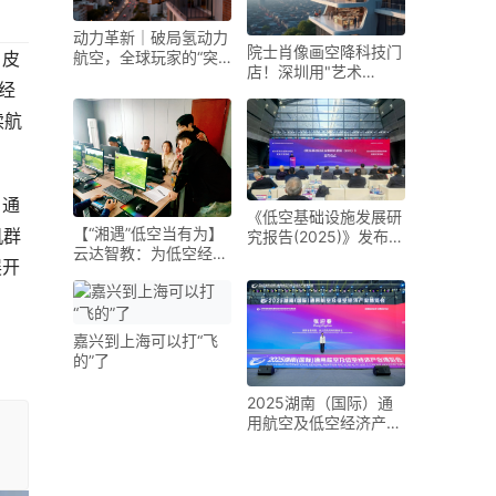
动力革新｜破局氢动力
院士肖像画空降科技门
白皮
航空，全球玩家的“突
店！深圳用"艺术
围之路”
空经
+AI"重新定义低空经济
续航
。通
《低空基础设施发展研
【“湘遇”低空当有为】
机群
究报告(2025)》发布
云达智教：为低空经济
未来五年是低空基础设
展开
装上“人才引擎”
施建设的战略机遇期
嘉兴到上海可以打“飞
的”了
2025湖南（国际）通
用航空及低空经济产业
博览会在长沙开幕