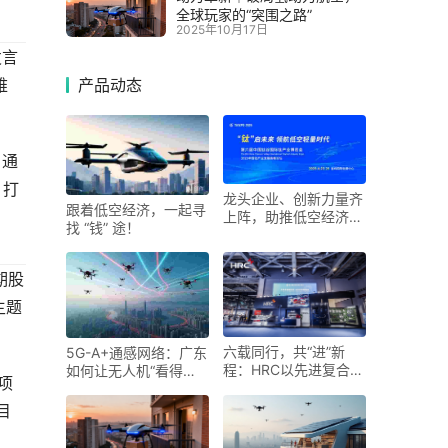
全球玩家的“突围之路”
2025年10月17日
发言
产品动态
难
、通
，打
龙头企业、创新力量齐
跟着低空经济，一起寻
上阵，助推低空经济进
找 “钱” 途！
入“钛”时代！第六届中
国钛谷国际钛产业博览
会将于下月在宝鸡举
期股
主题
六载同行，共“进”新
5G-A+通感网络：广东
程：HRC以先进复合材
如何让无人机“看得
项
料科技勾勒未来出行新
见、管得住”
图景
目