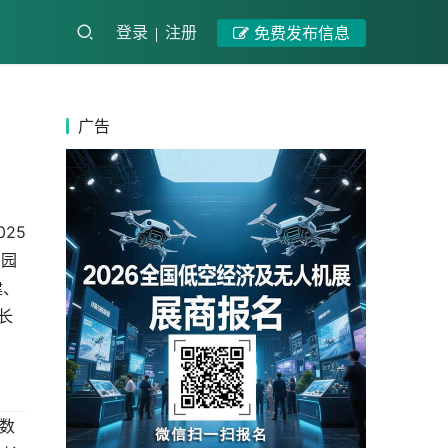
登录
注册
免费发布信息
广告
5 
业园
建、
长
数