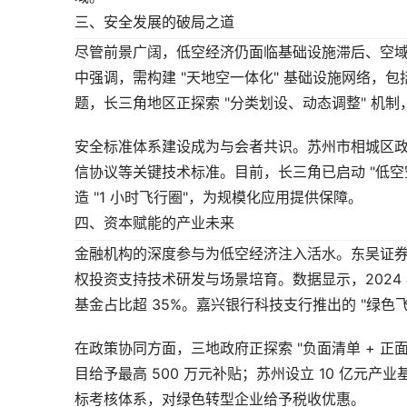
三、安全发展的破局之道
尽管前景广阔，低空经济仍面临基础设施滞后、空
中强调，需构建 "天地空一体化" 基础设施网络，包
题，长三角地区正探索 "分类划设、动态调整" 机
安全标准体系建设成为与会者共识。苏州市相城区
信协议等关键技术标准。目前，长三角已启动 "低
造 "1 小时飞行圈"，为规模化应用提供保障。
四、资本赋能的产业未来
金融机构的深度参与为低空经济注入活水。东吴证券党
权投资支持技术研发与场景培育。数据显示，2024 
基金占比超 35%。嘉兴银行科技支行推出的 "绿色飞行
在政策协同方面，三地政府正探索 "负面清单 + 
目给予最高 500 万元补贴；苏州设立 10 亿元产
标考核体系，对绿色转型企业给予税收优惠。