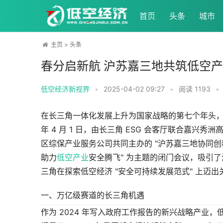
首页
头条
城市
主页
>
头条
春分启新航 沪苏嘉三地共筑低空
低空经济新视界
•
2025-04-02 09:27
•
阅读
1193
•
在长三角一体化发展上升为国家战略的第七个年头
年 4 月 1 日，由长三角 ESG 会客厅联合嘉
区综保产业服务公司共同主办的 "沪苏嘉三地协同创
助力
低空产业
安全腾飞" 为主题的闭门会议，吸引
三角在探索低空经济 "安全可持续发展范式" 上迈出
一、万亿级赛道的长三角机遇
作为 2024 年写入政府工作报告的新兴战略产业，