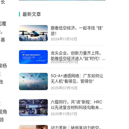
。长
最新文章
起覆
跟着低空经济，一起寻找 “钱”
地，
途！
了基
2024年11月10日
龙头企业、创新力量齐上阵，
助推低空经济进入“钛”时代！
2025年03月07日
第六届中国钛谷国际钛产业博
席杨
览会将于下月在宝鸡举
流
5G-A+通感网络：广东如何让
无人机“看得见、管得住”
政
2025年07月15日
六载同行，共“进”新程：HRC
过
以先进复合材料科技勾勒未来
视角
出行新图景
2025年11月07日
领
动力革新｜破局氢动力航空，