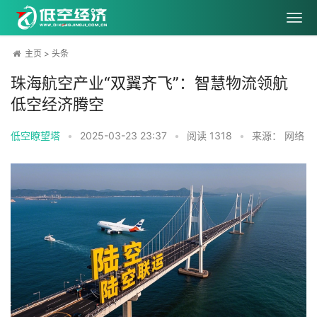
主页
>
头条
珠海航空产业“双翼齐飞”：智慧物流领航
低空经济腾空
低空瞭望塔
•
2025-03-23 23:37
•
阅读
1318
•
来源： 网络