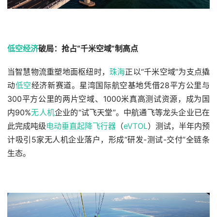
低空经济
破局：抢占“千米空域”制高点
当智慧物流重塑地面枢纽时，
珠海
正以“千米空域”为支点撬
动
低空
经济新赛道。星湾国际航空基地凭借28平方公里与
300平方公里的两片空域、1000米真高测试资源，成为国
内90%
无人机
企业的“试飞天堂”。中航通飞等龙头企业已在
此完成吨级
电动垂直起降飞行器
（
eVTOL
）测试，半年内预
计吸引5家无人机企业落户，形成“研发-测试-交付”全链条
生态。