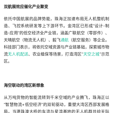
双航展效应催化产业聚变
依托中国航展的品牌势能，珠海正加速布局无人机整机制
造、飞控系统研发等上下游环节。金湾区已形成“设计-制
造-应用”的低空经济全产业链，涵盖广联航空（零部件）、
天晴航空（物流无人机）、毅飞
通航
（航空服务）等企业。
科技部门表示，将依托空域资源与产业链基础，探索城市物
流
无人机配送
、农业植保等场景，打造湾区“
天空之城
”示范
区。
海空联动的湾区新想象 
从万吨货物的智能流转到千米空域的产业腾飞，珠海正以
“智慧物流+低空经济”的双轮驱动，重塑大湾区西部发展格
局。当港珠澳大桥的车流与星湾基地的无人机群共绘天际