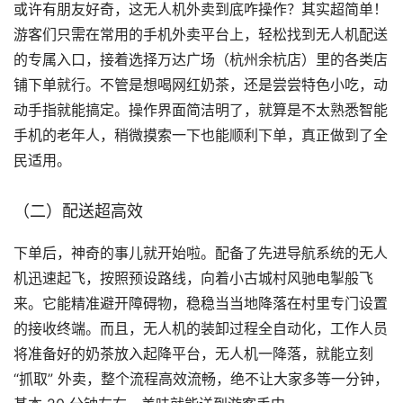
或许有朋友好奇，这无人机外卖到底咋操作？其实超简单！
游客们只需在常用的手机外卖平台上，轻松找到无人机配送
的专属入口，接着选择万达广场（杭州余杭店）里的各类店
铺下单就行。不管是想喝网红奶茶，还是尝尝特色小吃，动
动手指就能搞定。操作界面简洁明了，就算是不太熟悉智能
手机的老年人，稍微摸索一下也能顺利下单，真正做到了全
民适用。
（二）配送超高效
下单后，神奇的事儿就开始啦。配备了先进导航系统的无人
机迅速起飞，按照预设路线，向着小古城村风驰电掣般飞
来。它能精准避开障碍物，稳稳当当地降落在村里专门设置
的接收终端。而且，无人机的装卸过程全自动化，工作人员
将准备好的奶茶放入起降平台，无人机一降落，就能立刻 
“抓取” 外卖，整个流程高效流畅，绝不让大家多等一分钟，