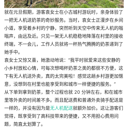
就在元旦假期，游客袁女士在小古城村游玩时，亲身体验了
一把无人机送奶茶的奇妙服务。当时，袁女士正漫步在乡间
小道，享受着乡村的宁静，突然听到天空中传来无人机的嗡
嗡声，由远及近。只见一架无人机稳稳地降落在村里的接收
终端，不一会儿，工作人员就将一杯热气腾腾的奶茶递到了
她手中。
袁女士又惊又喜，她激动地说：“我平时就爱来这些安静的
小乡村放松心情，可每次想喝杯奶茶之类的都很不方便，这
下有无人机送外卖，真的太完美啦！感觉这趟乡村游更加惬
意，没想到在村里也能享受到和城市一样便捷的服务。”
从下单到拿到奶茶，整个过程也就 20 分钟左右，和在城市
里等外卖的时间差不多。而且配送费和普通外卖骑手配送是
一样的，并没有因为是
无人机配送
就额外加价。这让游客们
觉得，既享受到了高科技带来的便捷，又不用担心费用问
题，简直太划算了。