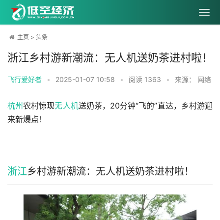
主页
>
头条
浙江乡村游新潮流：无人机送奶茶进村啦！
飞行爱好者
•
2025-01-07 10:58
•
阅读
1363
•
来源： 网络
杭州
农村惊现
无人机
送奶茶，20分钟“飞的”直达，乡村游迎
来新爆点！
浙江
乡村游新潮流：无人机送奶茶进村啦！