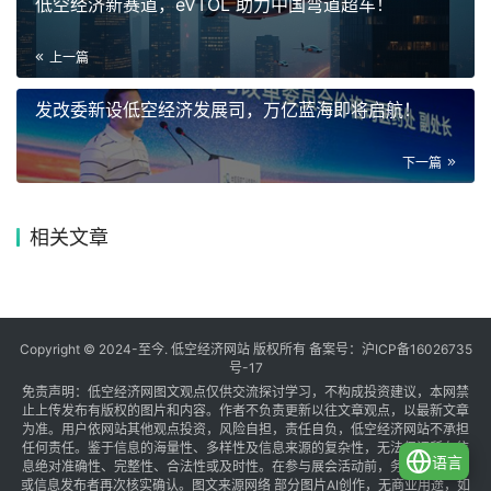
低空经济新赛道，eVTOL 助力中国弯道超车！
上一篇
发改委新设低空经济发展司，万亿蓝海即将启航！
下一篇
相关文章
Copyright © 2024-至今. 低空经济网站 版权所有 备案号：
沪ICP备16026735
号-17
免责声明：低空经济网图文观点仅供交流探讨学习，不构成投资建议，本网禁
止上传发布有版权的图片和内容。作者不负责更新以往文章观点，以最新文章
为准。用户依网站其他观点投资，风险自担，责任自负，低空经济网站不承担
任何责任。鉴于信息的海量性、多样性及信息来源的复杂性，无法保证所有信
语言
息绝对准确性、完整性、合法性或及时性。在参与展会活动前，务必与组织方
或信息发布者再次核实确认。图文来源网络 部分图片AI创作，无商业用途，如