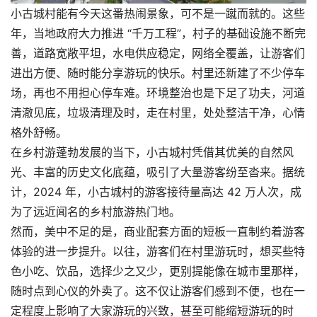
小古城村能有今天这番热闹景象，可不是一蹴而就的。这些
年，当地政府大力推进 “千万工程”，村子的基础设施不断完
善，道路宽敞平坦，水电供应稳定，网络全覆盖，让游客们
进出方便、随时能分享游玩的快乐。村里还新建了不少停车
场，再也不用担心停车难。环境整治也是下足了功夫，河道
清澈见底，垃圾清理及时，走在村里，处处整洁干净，心情
格外舒畅。
在乡村游蓬勃发展的当下，小古城村凭借其优美的自然风
光、丰富的历史文化底蕴，吸引了大量游客纷至沓来。据统
计，2024 年，小古城村的游客接待量高达 42 万人次，成
为了远近闻名的乡村旅游热门地。
然而，美中不足的是，商业配套方面的短板一直制约着游客
体验的进一步提升。以往，游客们在村里游玩时，想买些特
色小吃、饮品，选择少之又少，更别提能像在城市里那样，
随时点到心仪的外卖了。这不仅让游客们感到不便，也在一
定程度上影响了大家游玩的兴致，甚至可能缩短游玩的时