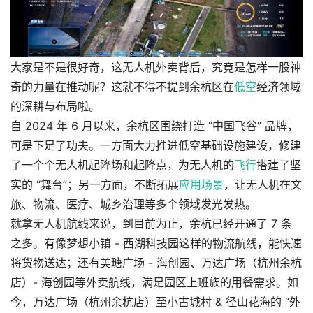
大家是不是很好奇，这无人机外卖背后，究竟是怎样一股神
奇的力量在推动呢？这就不得不提到余杭区在
低空
经济领域
的深耕与布局啦。
自 2024 年 6 月以来，余杭区围绕打造 “中国飞谷” 品牌，
可是下足了功夫。一方面大力推进低空基础设施建设，修建
了一个个无人机起降场和起降点，为无人机的
飞行
搭建了坚
实的 “舞台”；另一方面，不断拓展
应用场景
，让无人机在文
旅、物流、医疗、城乡治理等多个领域发光发热。
就拿无人机航线来说，到目前为止，余杭已经开通了 7 条
之多。有像梦想小镇 - 西湖科技园这样的物流航线，能快速
将货物送达；还有美瑭广场 - 海创园、万达广场（杭州余杭
店）- 海创园等外卖航线，满足园区上班族的用餐需求。如
今，万达广场（杭州余杭店）至小古城村 & 径山花海的 “外