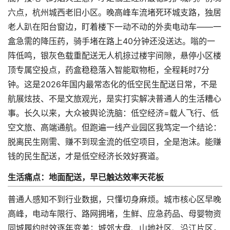
六点，杭州城西老旧小区。晚高峰车流堵死环城支路，独居
老人趴在阳台窗边，盯着楼下一动不动的外卖电动车——一
盒急需的降压药，骑手堵在路上40分钟还没送达。嗡的一
阵低鸣，银灰色载重配送无人机掠过楼宇间隙，悬停小区楼
顶专属空投点，药盒稳稳落入智能取物柜，全程耗时7分
钟。这是2026年国内最常态化的低空民生配送日常，不是
航展炫技、不是文旅观光，是实打实解决普通人的生活糟心
事。长久以来，大众被舆论洗脑：低空经济=载人飞行、低
空文旅、高端通航。但跑遍一线产业园区我笃定一个结论：
脱离民生刚需、赚不到现金流的低空项目，全是泡沫。能赚
钱的民生配送，才是低空经济长效好赛道。
生活痛点：地面配送，早已触达效率天花板
普通人感知不到行业数据，只懂切身麻烦。城市核心区早晚
高峰，电动车限行、路网拥堵，生鲜、应急药品、母婴物资
同城履约时效逐年变差；城郊大盘、山地社区、沿江片区，