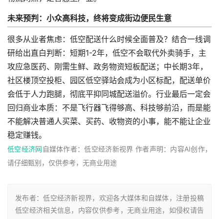
未来预判：小众高科技，终将变成街边便民生意
很多从业者焦虑：低空配送什么时候全面普及？结合一线调
研给出直白判断：短期1-2年，低空不会取代外卖骑手，主
攻应急医药、刚需生鲜、政务物资短板配送；中长期3年，
社区楼顶空投柜、园区低空驿站会成为小区标配，配送单价
会低于人力跑腿，彻底平抑同城配送溢价。行业最后一定会
回归商业本质：不是飞行器飞得够高、科技够前沿，而是能
不能解决普通人买菜、买药、收物资的小事，能不能让企业
稳定赚钱。
低空经济网
自媒体作者：低空经济新视界 作者声明：内容AI创作，
请仔细甄别，仅供参考，无商业用途
发布者：低空经济新视界，欢迎各大媒体和自媒体，注册投稿
低空经济相关信息，内容仅供参考，无商业用途，如侵权请告