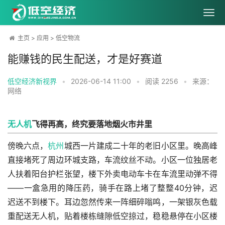
主页
>
应用
>
低空物流
能赚钱的民生配送，才是好赛道
低空经济新视界
•
2026-06-14 11:00
•
阅读
2256
•
来源：
网络
无人机
飞得再高，终究要落地烟火市井里
傍晚六点，
杭州
城西一片建成二十年的老旧小区里。晚高峰
直接堵死了周边环城支路，车流纹丝不动。小区一位独居老
人扶着阳台护栏张望，楼下外卖电动车卡在车流里动弹不得
——一盒急用的降压药，骑手在路上堵了整整40分钟，迟
迟送不到楼下。耳边忽然传来一阵细碎嗡鸣，一架银灰色载
重配送无人机，贴着楼栋缝隙低空掠过，稳稳悬停在小区楼