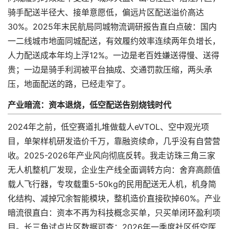
骑手配送半径大、接单意愿低，偏远片区配送溢价高达
30%。2025年末民航局同城物流调研报告直白点破：国内
一二线城市地面同城配送，有效履约效率连续两年负增长，
人力配送成本年均上浮12%。一边是老百姓嫌送得慢、送得
贵；一边是骑手利润被平台抽成、交通罚款压缩，两头承
压，地面配送的路，已经走窄了。
产业暗流：资本退烧，低空配送告别烧钱时代
2024年之前，低空赛道扎堆做载人eVTOL、空中观光项
目，单架样机研发造价千万，靠融资续命，几乎没有自营营
收。2025-2026年产业风向彻底反转。我走访珠三角三家
无人机整机厂发现，企业生产线全面调转方向：舍弃高颜值
载人飞行器，专攻载重5-50kg的民用配送无人机，机身简
化结构、减掉冗余智能模块，整机造价直接砍掉60%。产业
暗流很直白：资本不再为科技概念买单，只买单闭环盈利项
目。长三角试点片区数据可查：2026年一季度社区低空医