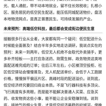
光、载人通航，带不动本地就业，留不住长效税收；扎根小
区、服务居民的低空民生配送，能压低同城配送物价，盘活
本地物流网点，是真正普惠民生、可持续发展的产业。
未来预判：高端低空科技，最后都会变成街边便民生意
接触很多行业从业者，大家都有同一个疑问：低空配送什么
时候能全面普及？结合半年多实地走访调研，我说点实在的
预判：未来一到两年，低空无人机绝不会取代外卖骑手，更
多补齐短板——主打应急送药、刚需生鲜、政务物资这类地
面配送难完成的订单；往后三年左右，小区楼顶空投柜、社
区低空驿站会慢慢普及，无人机配送单价，会低于人工跑腿
价格，慢慢抹平偏远片区、高峰时段的配送溢价。说到底，
低空经济终究要回归商业本质。不是飞行器科技有多顶尖、
飞行高度有多亮眼，而是能不能解决普通人买菜、应急买
药、收发物资这些小事，能不能让企业安稳赚到钱。说到
底，接地气的烟火生意，才是低空经济最稳的护城河。傍晚