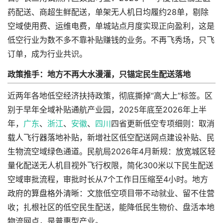
药配送、商超生鲜配送，单架无人机日均履约28单，剔除
空域使用费、运维电费，单城站点月度实现正向盈利，这是
低空行业为数不多不靠补贴赚钱的业务。不再飞秀场，只飞
订单，成为行业共识。
政策推手：地方不再大水漫灌，只锚定民生配送落地
近两年各地低空经济扶持政策，彻底撕掉“高大上”标签。区
别于早年全域补贴通航产业园，2025年底至2026年上半
年，
广东
、
浙江
、
安徽
、
四川
四省更新低空专项细则：取消
载人飞行器落地补贴，新增社区低空配送网点建设补贴、民
生物流空域绿色通道。民航局2026年4月新规：放宽城区轻
量化配送无人机目视外飞行权限，简化300米以下民生配送
空域审批流程，审批时长从7个工作日压缩至4小时。地方
政府的算盘格外清晰：文旅低空项目带不动就业、留不住营
收；扎根社区的低空民生配送，能降低民生物价、盘活本地
物流网点，是普惠型产业。