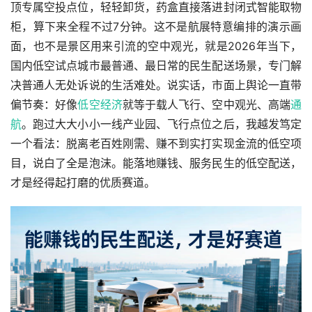
顶专属空投点位，轻轻卸货，药盒直接落进封闭式智能取物
柜，算下来全程不过7分钟。这不是航展特意编排的演示画
面，也不是景区用来引流的空中观光，就是2026年当下，
国内低空试点城市最普通、最日常的民生配送场景，专门解
决普通人无处诉说的生活难处。说实话，市面上舆论一直带
偏节奏：好像
低空经济
就等于载人飞行、空中观光、高端
通
航
。跑过大大小小一线产业园、飞行点位之后，我越发笃定
一个看法：脱离老百姓刚需、赚不到实打实现金流的低空项
目，说白了全是泡沫。能落地赚钱、服务民生的低空配送，
才是经得起打磨的优质赛道。