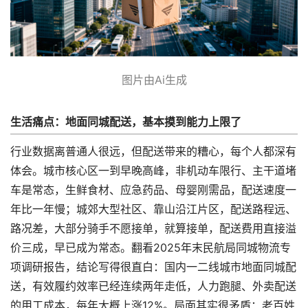
图片由Ai生成
生活痛点：地面同城配送，基本摸到能力上限了
行业数据离普通人很远，但配送带来的糟心，每个人都深有
体会。城市核心区一到早晚高峰，非机动车限行、主干道堵
车是常态，生鲜食材、应急药品、母婴刚需品，配送速度一
年比一年慢；城郊大型社区、靠山沿江片区，配送路程远、
路况差，大部分骑手不愿接单，就算接单，配送费用直接溢
价三成，早已成为常态。翻看2025年末民航局同城物流专
项调研报告，结论写得很直白：国内一二线城市地面同城配
送，有效履约效率已经连续两年走低，人力跑腿、外卖配送
的用工成本，每年大概上涨12%。局面其实很矛盾：老百姓