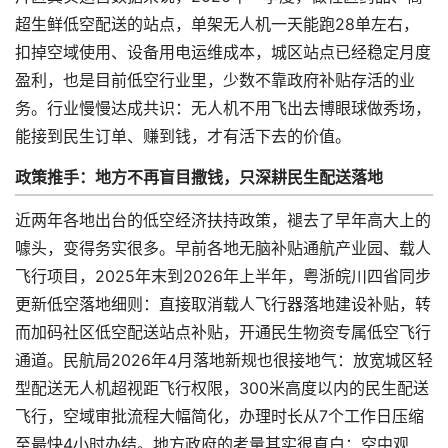
超生鲜低空配送的站点，单架无人机一天能跑28单左右，
扣掉空域使用、设备用电运维成本，城区站点已经稳定月度
盈利，也是目前低空行业里，少数不靠政府补贴存活的业
务。行业慢慢达成共识：无人机不用飞出去博眼球做秀场，
能接到民生订单、赚到钱，才有活下去的价值。
政策推手：地方不再盲目撒钱，只深耕民生配送落地
近两年各地出台的低空经济扶持政策，褪去了早年高大上的
噱头，变得务实很多。早前各地无脑补贴通航产业园、载人
飞行项目，2025年末到2026年上半年，粤浙皖川四省同步
更新低空落地细则：直接取消载人飞行器落地建设补贴，转
而加码社区低空配送站点补贴，开通民生物资专属低空飞行
通道。民航局2026年4月落地新规也很接地气：放宽城区轻
型配送无人机超视距飞行权限，300米高度以内的民生配送
飞行，空域审批流程大幅简化，办理时长从7个工作日压缩
至最快4小时办结。地方政府的考量其实很直白：空中观