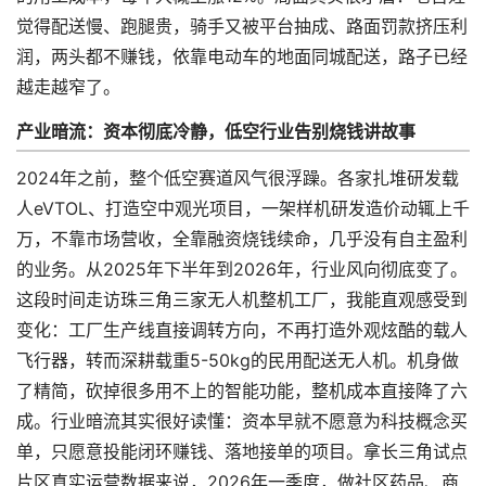
觉得配送慢、跑腿贵，骑手又被平台抽成、路面罚款挤压利
润，两头都不赚钱，依靠电动车的地面同城配送，路子已经
越走越窄了。
产业暗流：资本彻底冷静，低空行业告别烧钱讲故事
2024年之前，整个低空赛道风气很浮躁。各家扎堆研发载
人eVTOL、打造空中观光项目，一架样机研发造价动辄上千
万，不靠市场营收，全靠融资烧钱续命，几乎没有自主盈利
的业务。从2025年下半年到2026年，行业风向彻底变了。
这段时间走访珠三角三家无人机整机工厂，我能直观感受到
变化：工厂生产线直接调转方向，不再打造外观炫酷的载人
飞行器，转而深耕载重5-50kg的民用配送无人机。机身做
了精简，砍掉很多用不上的智能功能，整机成本直接降了六
成。行业暗流其实很好读懂：资本早就不愿意为科技概念买
单，只愿意投能闭环赚钱、落地接单的项目。拿长三角试点
片区真实运营数据来说，2026年一季度，做社区药品、商