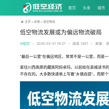
首页
头条
城市
主页
>
应用
>
低空物流
低空物流发展或为偏远物流破局
Ai低空
•
2026-03-31 16:27
•
阅读
1467
•
来源： 
“最后一公里”在偏远地区，常常不是一公里，而是
家住川西高原的藏族阿妈卓玛，以前给在县城读书
不存在的。大多数快递单上写着“乡镇自提”，而那个