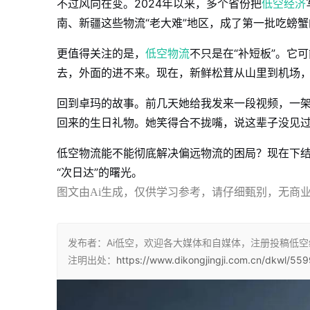
不过风向在变。2024年以来，多个省份把
低空经济
南、新疆这些物流“老大难”地区，成了第一批吃螃
更值得关注的是，
低空物流
不只是在“补短板”。它
去，外面的进不来。现在，新鲜松茸从山里到机场
回到卓玛的故事。前几天她给我发来一段视频，一
回来的生日礼物。她笑得合不拢嘴，说这辈子没见过
低空物流能不能彻底解决偏远物流的困局？现在下
“次日达”的曙光。
图文由Ai生成，仅供学习参考，请仔细甄别，无商
发布者：Ai低空，欢迎各大媒体和自媒体，注册投稿低
注明出处：
https://www.dikongjingji.com.cn/dkwl/559