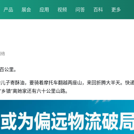
产品
展会
应用
视频
问答
百科
更多
网络
一百公里。
的儿子寄酥油，要骑着摩托车翻越两座山，来回折腾大半天。快
“乡镇”离她家还有六十公里山路。