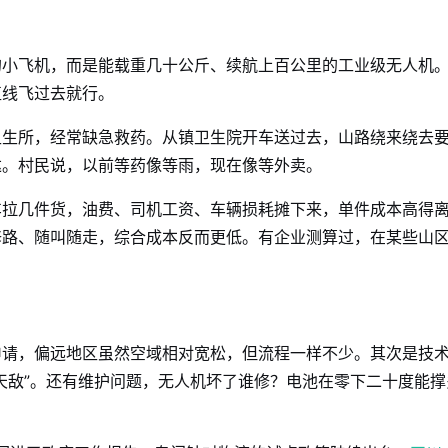
的小飞机，而是能载重几十公斤、续航上百公里的工业级无人机
直线飞过去就行。
卫生所，经常缺急救药。从镇卫生院开车送过去，山路绕来绕去
达。村民说，以前等药像等雨，现在像等外卖。
车拉几件货，油费、司机工资、车辆损耗摊下来，单件成本高得
修路、随叫随走，综合成本反而更低。有企业测算过，在某些山
申请，偏远地区虽然空域相对宽松，但流程一样不少。其次是技
天敌”。还有维护问题，无人机坏了谁修？电池在零下二十度能撑