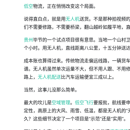
低空
物流，正在悄悄改变这个局面。
说得直白点，就是用
无人机
送货。不是那种拍视频
们不需要修路，不需要桥梁，翻山越岭如履平地，
贵州
毕节的一个试点项目很有意思。当地一个山村
个小时。用无人机，直线距离八公里，十五分钟送
成本账也算得过来。传统物流走偏远线路，一辆货
谱。无人机虽然单次运量不大，但不用人跟、不用
路上，
无人机配送
比汽车运输便宜三成以上。
当然，这事儿没那么简单。
最大的坎儿是
空域管理
。
低空飞行
要报批，航线要
定性，高原上的大风、雨雪、低温，都是无人机的“
久？这些细节决定了一个项目是“示范”还是“实用”。