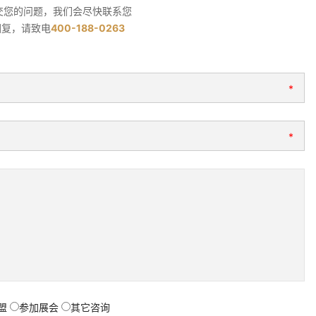
交您的问题，我们会尽快联系您
回复，请致电
400-188-0263
*
*
盟
参加展会
其它咨询