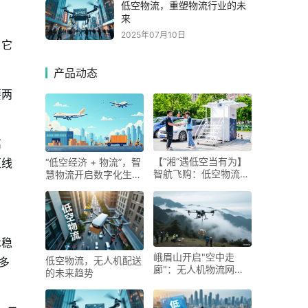
低空物流，重塑物流行业的未
来
2025年07月10日
。它
产品动态
要两
离
【“湘”遇低空当有为】
区线
“低空经济 + 物流”，智
智航飞购：低空物流
慧物流开启数字化生
“破风者”
活！
术稳
峨眉山开启"空中走
低空物流，无人机配送
多
廊"：无人机物流网络
的未来趋势
破解高山运输难题