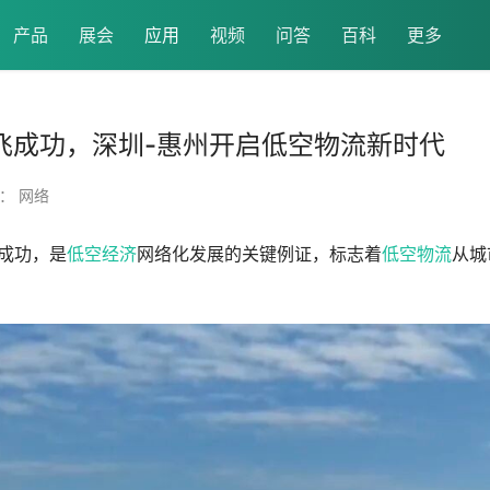
产品
展会
应用
视频
问答
百科
更多
飞成功，深圳-惠州开启低空物流新时代
： 网络
飞成功，是
低空经济
网络化发展的关键例证，标志着
低空物流
从城