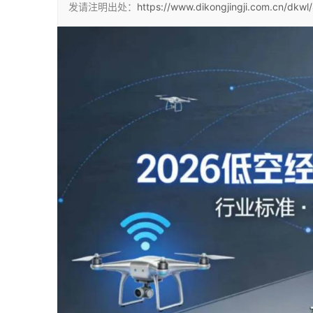
发请注明出处：
https://www.dikongjingji.com.cn/dkwl