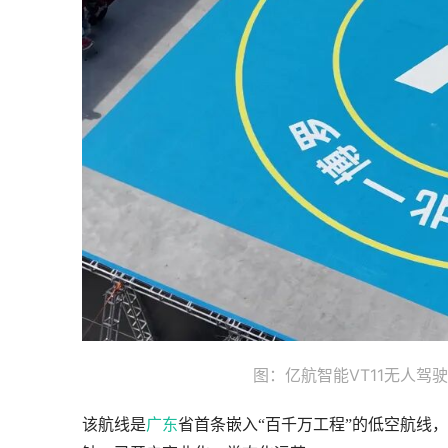
图：亿航智能VT11无人
该航线是
广东
省首条嵌入“百千万工程”的低空航线