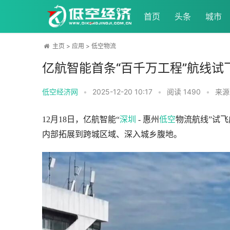
首页
头条
城市
主页
>
应用
>
低空物流
亿航智能首条“百千万工程”航线试
低空经济网
•
2025-12-20 10:17
•
阅读
1490
•
来源
12月18日，亿航智能“
深圳
 - 惠州
低空
物流航线”试
内部拓展到跨城区域、深入城乡腹地。