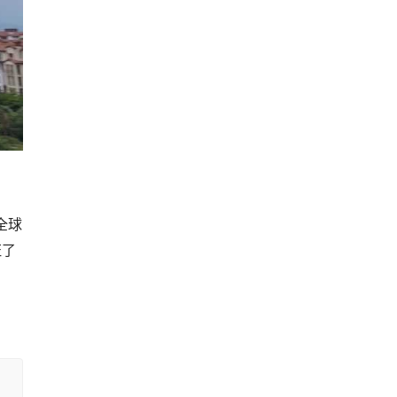
全球
证了