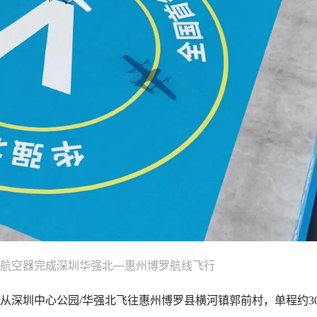
驾驶航空器完成深圳华强北—惠州博罗航线飞行
，从深圳中心公园/华强北飞往惠州博罗县横河镇郭前村，单程约3