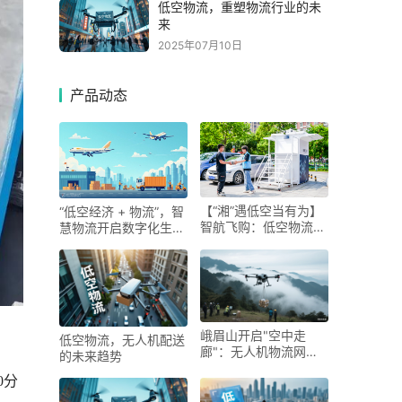
低空物流，重塑物流行业的未
来
2025年07月10日
产品动态
【“湘”遇低空当有为】
“低空经济 + 物流”，智
智航飞购：低空物流
慧物流开启数字化生
“破风者”
活！
峨眉山开启"空中走
低空物流，无人机配送
廊"：无人机物流网络
的未来趋势
破解高山运输难题
0分