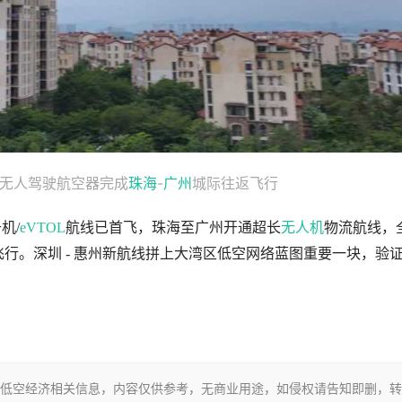
流无人驾驶航空器完成
珠海
-
广州
城际往返飞行
机/
eVTOL
航线已首飞，珠海至广州开通超长
无人机
物流航线，
飞行。深圳 - 惠州新航线拼上大湾区低空网络蓝图重要一块，验
低空经济相关信息，内容仅供参考，无商业用途，如侵权请告知即删，转