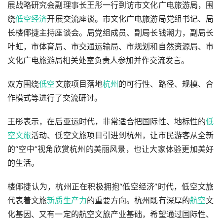
展战略研究会副理事长王彤一行到访市文化广电旅游局，围
绕
低空经济
开展交流座谈。市文化广电旅游局党组书记、局
长楼倻捷主持座谈会。局党组成员、副局长钱潮力，副局长
叶虹，市体育局、市交通运输局、市规划和自然资源局、市
文化广电旅游局相关处室负责人参加并作交流发言。
双方围绕
低空
文旅项目落地
杭州
的可行性、路径、规模、合
作模式等进行了交流研讨。
王彤表示，在后亚运时代，非常适合把国际性、地标性的
低
空文旅
活动、低空文旅项目引进到杭州，让市民游客从全新
的“空中”视角欣赏杭州的美丽风景，也让大家体验更加美好
的生活。
楼倻捷认为，杭州正在积极拥抱“低空经济”时代，低空文旅
代表着文旅
新质生产力
的重要方向。杭州既有深厚的
航空
文
化基因、又有一定的航空文旅产业基础，希望通过国际性、