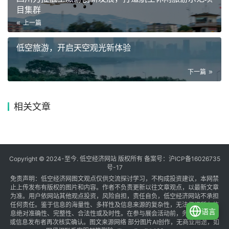
目集群
上一篇
低空旅游，开启天空观光新体验
下一篇
相关文章
Copyright © 2024-至今. 低空经济网站 版权所有 备案号：
沪ICP备16026735
号-17
免责声明：低空经济网图文观点仅供交流探讨学习，不构成投资建议，本网禁
止上传发布有版权的图片和内容。作者不负责更新以往文章观点，以最新文章
为准。用户依网站其他观点投资，风险自担，责任自负，低空经济网站不承担
任何责任。鉴于信息的海量性、多样性及信息来源的复杂性，无法保证所有信
语言
息绝对准确性、完整性、合法性或及时性。在参与展会活动前，务必与组织方
或信息发布者再次核实确认。图文来源网络 部分图片AI创作，无商业用途，如