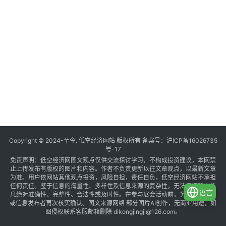
Copyright © 2024-至今. 低空经济网站 版权所有 备案号：
沪ICP备16026735
号-17
免责声明：低空经济网图文观点仅供交流探讨学习，不构成投资建议，本网禁
止上传发布有版权的图片和内容。作者不负责更新以往文章观点，以最新文章
为准。用户依网站其他观点投资，风险自担，责任自负，低空经济网站不承担
任何责任。鉴于信息的海量性、多样性及信息来源的复杂性，无法保证所有信
语言
息绝对准确性、完整性、合法性或及时性。在参与展会活动前，务必与组织方
或信息发布者再次核实确认。图文来源网络 部分图片AI创作，无商业用途，如
图侵权联系客服邮箱删除 dikongjingji@126.com。