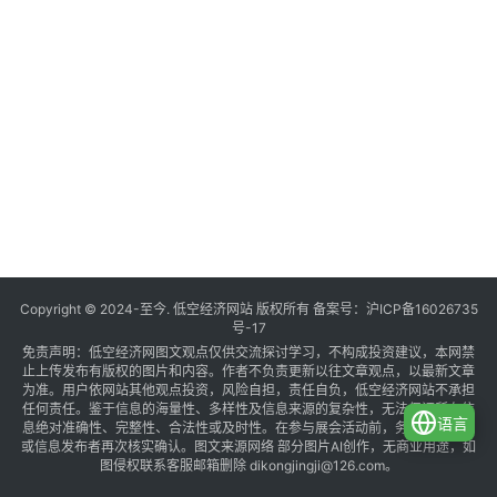
Copyright © 2024-至今. 低空经济网站 版权所有 备案号：
沪ICP备16026735
号-17
免责声明：低空经济网图文观点仅供交流探讨学习，不构成投资建议，本网禁
止上传发布有版权的图片和内容。作者不负责更新以往文章观点，以最新文章
为准。用户依网站其他观点投资，风险自担，责任自负，低空经济网站不承担
任何责任。鉴于信息的海量性、多样性及信息来源的复杂性，无法保证所有信
语言
息绝对准确性、完整性、合法性或及时性。在参与展会活动前，务必与组织方
或信息发布者再次核实确认。图文来源网络 部分图片AI创作，无商业用途，如
图侵权联系客服邮箱删除 dikongjingji@126.com。