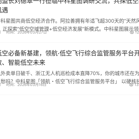
副盟长刘德翠一行莅临中科星图调研交流，共探低空
机遇
科星图共商低空经济合作。阿拉善拥有年适飞超300天的“天然
，正探索“低空空域管理+低空经济发展”新模式。中科星图展示领
网
时间：2026年03月27日
1
监管、智航·低空应用、御航·低空反无等核心平台，提出以“空
+专项债”三位一体打造“场景驱动+金融赋能”的阿拉善标杆，共
低空必备新基建，领航·低空飞行综合监管服务平台
效、智能低空未来
外卖单日破千、浙江无人机巡检成本直降70%，你的城市还在
发愁吗？中科星图「领航・低空飞行综合监管服务平台」 以硬核
网
时间：2026年03月16日
13
不见、算不清”难题。通过三维网格剖分技术实现违规识别率高达
国-省-市三级协同体系，将审批周期从“天级”压缩至“小时级”。平
共
1
页
2
条