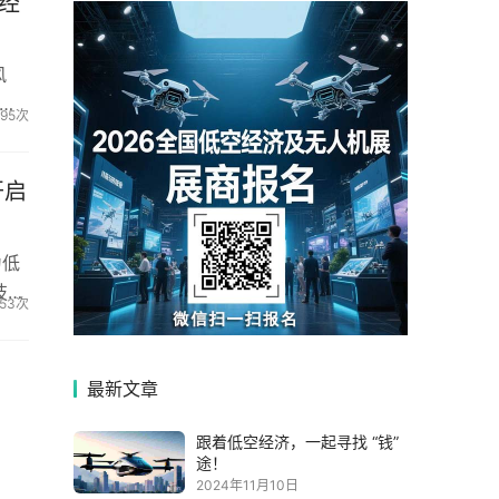
经
风
航·
295次
中文
筑立
开启
为低
技术
53次
台已
最新文章
跟着低空经济，一起寻找 “钱”
途！
2024年11月10日