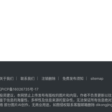
关于我们
联系我们
注销删除
免费发布须知
sitemap
沪ICP备16026735号-17
投资建议，本网禁止上传发布有版权的图片和内容。作者不负责更新以往
鉴于信息的海量性、多样性及信息来源的复杂性，无法保证所有信息绝对
片AI创作，无商业用途，如图侵权联系客服邮箱删除 dikongjingji@