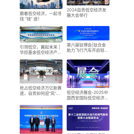
2024自贡低空经济发
跟着低空经济，一起寻
展大会举行
找 “钱” 途！
第六届钛博会|钛合金
引领低空，翼起未来 |
助力飞行汽车开启轻量
华控基金低空经济产业
化新时代
生态交流大会召开
抢占低空经济万亿新赛
低空经济展会-2025中
道，自贡如何迎“风”而
国西安国际低空经济展
上？
览会