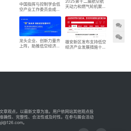
2025第十二届航空航
中国指挥与控制学会低
天动力和燃气轮机聚焦
空产业工作委员会成立
大会暨展览会
大会在京召开
龙头企业、创新力量齐
雄安新区发布支持低空
上阵，助推低空经济进
经济产业发展措施十二
入“钛”时代！第六届中
条
国钛谷国际钛产业博览
会将于下月在宝鸡举
文章观点，以最新文章为准。用户依网站其他观点投
准确性、完整性、合法性或及时性。在参与展会活动
126.com。