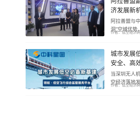
阿拉善盟
济发展新
阿拉善盟与中
洞”空域优势
作者：低空经济
低空飞行综合
旅+应急救援
城市发展
体...
安全、高
当深圳无人机
空经济落地
作者：低空经济
破解空域“看
98%，构建
落地2...