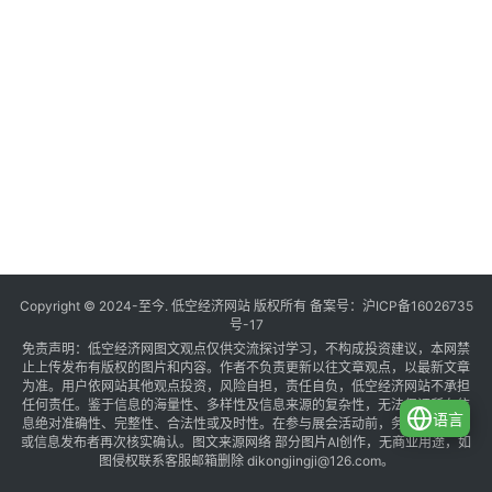
Copyright © 2024-至今. 低空经济网站 版权所有 备案号：
沪ICP备16026735
号-17
免责声明：低空经济网图文观点仅供交流探讨学习，不构成投资建议，本网禁
止上传发布有版权的图片和内容。作者不负责更新以往文章观点，以最新文章
为准。用户依网站其他观点投资，风险自担，责任自负，低空经济网站不承担
任何责任。鉴于信息的海量性、多样性及信息来源的复杂性，无法保证所有信
语言
息绝对准确性、完整性、合法性或及时性。在参与展会活动前，务必与组织方
或信息发布者再次核实确认。图文来源网络 部分图片AI创作，无商业用途，如
图侵权联系客服邮箱删除 dikongjingji@126.com。