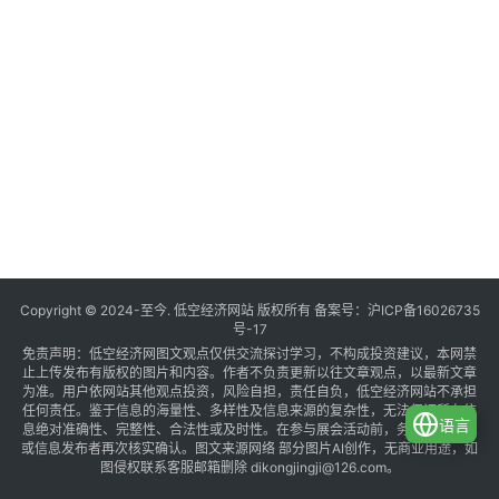
Copyright © 2024-至今. 低空经济网站 版权所有 备案号：
沪ICP备16026735
号-17
免责声明：低空经济网图文观点仅供交流探讨学习，不构成投资建议，本网禁
止上传发布有版权的图片和内容。作者不负责更新以往文章观点，以最新文章
为准。用户依网站其他观点投资，风险自担，责任自负，低空经济网站不承担
任何责任。鉴于信息的海量性、多样性及信息来源的复杂性，无法保证所有信
语言
息绝对准确性、完整性、合法性或及时性。在参与展会活动前，务必与组织方
或信息发布者再次核实确认。图文来源网络 部分图片AI创作，无商业用途，如
图侵权联系客服邮箱删除 dikongjingji@126.com。