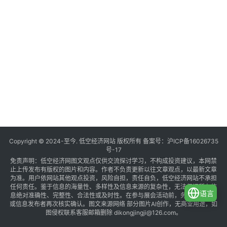
Copyright © 2024-至今. 低空经济网站 版权所有 备案号：
沪ICP备16026735
号-17
免责声明：低空经济网图文观点仅供交流探讨学习，不构成投资建议，本网禁
止上传发布有版权的图片和内容。作者不负责更新以往文章观点，以最新文章
为准。用户依网站其他观点投资，风险自担，责任自负，低空经济网站不承担
任何责任。鉴于信息的海量性、多样性及信息来源的复杂性，无法保证所有信
语言
息绝对准确性、完整性、合法性或及时性。在参与展会活动前，务必与组织方
或信息发布者再次核实确认。图文来源网络 部分图片AI创作，无商业用途，如
图侵权联系客服邮箱删除 dikongjingji@126.com。