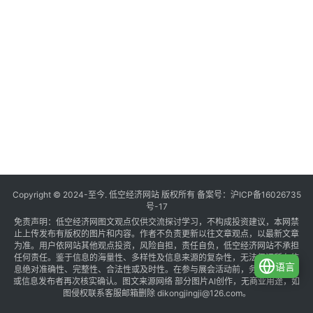
Copyright © 2024-至今. 低空经济网站 版权所有 备案号：
沪ICP备16026735
号-17
免责声明：低空经济网图文观点仅供交流探讨学习，不构成投资建议，本网禁
止上传发布有版权的图片和内容。作者不负责更新以往文章观点，以最新文章
为准。用户依网站其他观点投资，风险自担，责任自负，低空经济网站不承担
任何责任。鉴于信息的海量性、多样性及信息来源的复杂性，无法保证所有信
语言
息绝对准确性、完整性、合法性或及时性。在参与展会活动前，务必与组织方
或信息发布者再次核实确认。图文来源网络 部分图片AI创作，无商业用途，如
图侵权联系客服邮箱删除 dikongjingji@126.com。