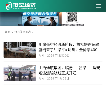
首页
> TAG信息列表 >
川渝低空经济新阶段，首批短途运输
航线来了！梁平=达州，全价票400
元，开航特惠票价99元
时间：2024年12月30日
山西通航集团，临汾 — 吕梁 — 延安
短途运输航线正式开通
时间：2024年11月09日
共
1
页
2
条