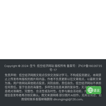
Copyright © 2024-至今. 低空经济网站 版权所有 备案号：
沪ICP备16026735
号-17
免责声明：低空经济网图文观点仅供交流探讨学习，不构成投资建议，本网禁
止上传发布有版权的图片和内容。作者不负责更新以往文章观点，以最新文章
为准。用户依网站其他观点投资，风险自担，责任自负，低空经济网站不承担
任何责任。鉴于信息的海量性、多样性及信息来源的复杂性，无法保证所有信
语言
息绝对准确性、完整性、合法性或及时性。在参与展会活动前，务必与组织方
或信息发布者再次核实确认。图文来源网络 部分图片AI创作，无商业用途，如
图侵权联系客服邮箱删除 dikongjingji@126.com。