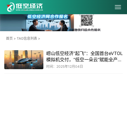
首页
> TAG信息列表 >
崂山低空经济“起飞”：全国首台eVTOL
模拟机交付，“低空一朵云”赋能全产业
链
时间：2025年12月04日
共
1
页
1
条