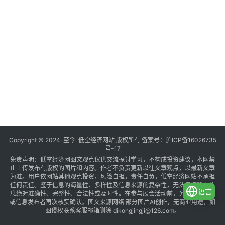
Copyright © 2024-至今. 低空经济网站 版权所有 备案号：
沪ICP备16026735
号-17
免责声明：低空经济网图文观点仅供交流探讨学习，不构成投资建议，本网禁
止上传发布有版权的图片和内容。作者不负责更新以往文章观点，以最新文章
为准。用户依网站其他观点投资，风险自担，责任自负，低空经济网站不承担
任何责任。鉴于信息的海量性、多样性及信息来源的复杂性，无法保证所有信
语言
息绝对准确性、完整性、合法性或及时性。在参与展会活动前，务必与组织方
或信息发布者再次核实确认。图文来源网络 部分图片AI创作，无商业用途，如
图侵权联系客服邮箱删除 dikongjingji@126.com。