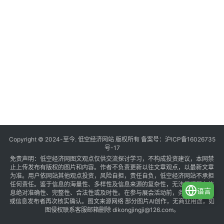
Copyright © 2024-至今. 低空经济网站 版权所有 备案号：
沪ICP备16026735
号-17
免责声明：低空经济网图文观点仅供交流探讨学习，不构成投资建议，本网禁
止上传发布有版权的图片和内容。作者不负责更新以往文章观点，以最新文章
为准。用户依网站其他观点投资，风险自担，责任自负，低空经济网站不承担
任何责任。鉴于信息的海量性、多样性及信息来源的复杂性，无法保证所有信
语言
息绝对准确性、完整性、合法性或及时性。在参与展会活动前，务必与组织方
或信息发布者再次核实确认。图文来源网络 部分图片AI创作，无商业用途，如
图侵权联系客服邮箱删除 dikongjingji@126.com。