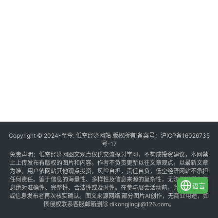
Copyright © 2024-至今. 低空经济网站 版权所有 备案号：
沪ICP备16026735
号-17
免责声明：低空经济网图文观点仅供交流探讨学习，不构成投资建议，本网禁
止上传发布有版权的图片和内容。作者不负责更新以往文章观点，以最新文章
为准。用户依网站其他观点投资，风险自担，责任自负，低空经济网站不承担
任何责任。鉴于信息的海量性、多样性及信息来源的复杂性，无法保证所有信
语言
息绝对准确性、完整性、合法性或及时性。在参与展会活动前，务必与组织方
或信息发布者再次核实确认。图文来源网络 部分图片AI创作，无商业用途，如
图侵权联系客服邮箱删除 dikongjingji@126.com。