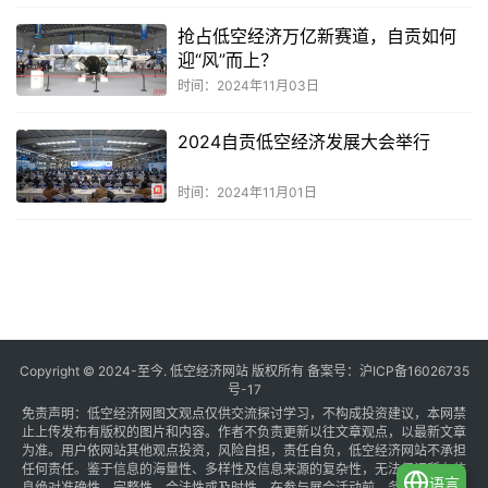
抢占低空经济万亿新赛道，自贡如何
迎“风”而上？
时间：2024年11月03日
2024自贡低空经济发展大会举行
时间：2024年11月01日
共
1
页
5
条
Copyright © 2024-至今. 低空经济网站 版权所有 备案号：
沪ICP备16026735
号-17
免责声明：低空经济网图文观点仅供交流探讨学习，不构成投资建议，本网禁
止上传发布有版权的图片和内容。作者不负责更新以往文章观点，以最新文章
为准。用户依网站其他观点投资，风险自担，责任自负，低空经济网站不承担
任何责任。鉴于信息的海量性、多样性及信息来源的复杂性，无法保证所有信
语言
息绝对准确性、完整性、合法性或及时性。在参与展会活动前，务必与组织方