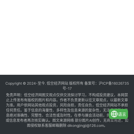
Copyright © 2024-至今. 低空经济网站 版权所有 备案号：
沪ICP备16026735
号-17
免责声明：低空经济网图文观点仅供交流探讨学习，不构成投资建议，本网禁
止上传发布有版权的图片和内容。作者不负责更新以往文章观点，以最新文章
为准。用户依网站其他观点投资，风险自担，责任自负，低空经济网站不承担
任何责任。鉴于信息的海量性、多样性及信息来源的复杂性，无法保证所有信
语言
息绝对准确性、完整性、合法性或及时性。在参与展会活动前，务必与组织方
或信息发布者再次核实确认。图文来源网络 部分图片AI创作，无商业用途，如
图侵权联系客服邮箱删除 dikongjingji@126.com。