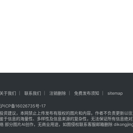
关于我们
联系我们
注销删除
免费发布须知
sitemap
沪ICP备16026735号-17
投资建议，本网禁止上传发布有版权的图片和内容。作者不负责更新以往
鉴于信息的海量性、多样性及信息来源的复杂性，无法保证所有信息绝对
片AI创作，无商业用途，如图侵权联系客服邮箱删除 dikongjingji@