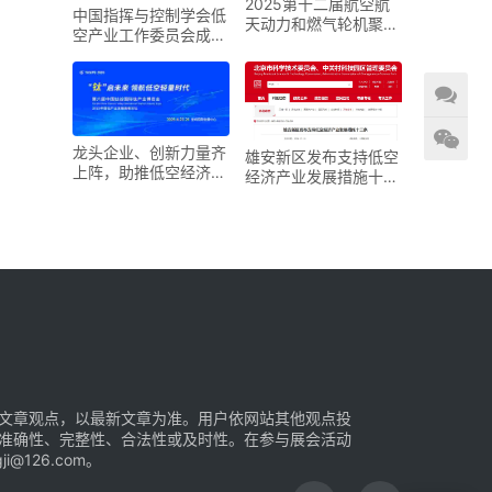
2025第十二届航空航
中国指挥与控制学会低
天动力和燃气轮机聚焦
空产业工作委员会成立
大会暨展览会
大会在京召开
龙头企业、创新力量齐
雄安新区发布支持低空
上阵，助推低空经济进
经济产业发展措施十二
入“钛”时代！第六届中
条
国钛谷国际钛产业博览
会将于下月在宝鸡举
文章观点，以最新文章为准。用户依网站其他观点投
准确性、完整性、合法性或及时性。在参与展会活动
126.com。