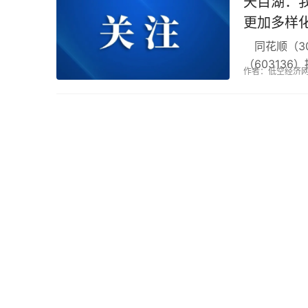
天目湖：
更加多样
同花顺（30
（60313
作者：低空经济
经济+旅游方面