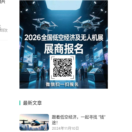
供
低空
149次
最新文章
跟着低空经济，一起寻找 “钱”
途！
2024年11月10日