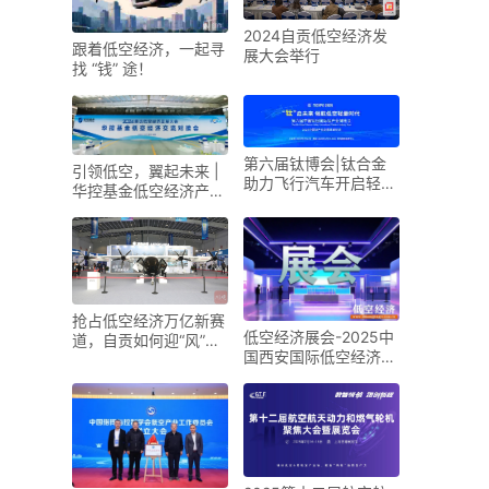
2024自贡低空经济发
跟着低空经济，一起寻
展大会举行
找 “钱” 途！
第六届钛博会|钛合金
引领低空，翼起未来 |
助力飞行汽车开启轻量
华控基金低空经济产业
化新时代
生态交流大会召开
抢占低空经济万亿新赛
低空经济展会-2025中
道，自贡如何迎“风”而
国西安国际低空经济展
上？
览会