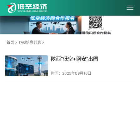
首页
> TAG信息列表 >
陕西“低空+网安”出圈
时间：2025年09月16日
共
1
页
1
条