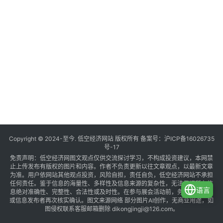
Copyright © 2024-至今. 低空经济网站 版权所有 备案号：
沪ICP备16026735
号-17
免责声明：低空经济网图文观点仅供交流探讨学习，不构成投资建议，本网禁
止上传发布有版权的图片和内容。作者不负责更新以往文章观点，以最新文章
为准。用户依网站其他观点投资，风险自担，责任自负，低空经济网站不承担
任何责任。鉴于信息的海量性、多样性及信息来源的复杂性，无法保证所有信
语言
息绝对准确性、完整性、合法性或及时性。在参与展会活动前，务必与组织方
或信息发布者再次核实确认。图文来源网络 部分图片AI创作，无商业用途，如
图侵权联系客服邮箱删除 dikongjingji@126.com。