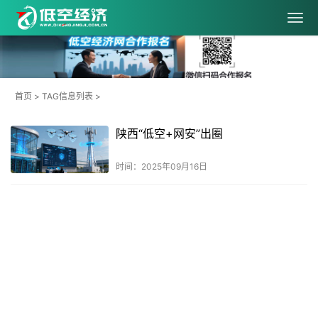
首页
> TAG信息列表 >
陕西“低空+网安”出圈
时间：2025年09月16日
共
1
页
1
条