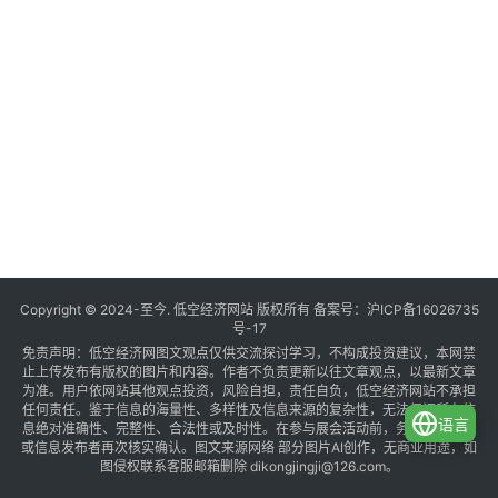
Copyright © 2024-至今. 低空经济网站 版权所有 备案号：
沪ICP备16026735
号-17
免责声明：低空经济网图文观点仅供交流探讨学习，不构成投资建议，本网禁
止上传发布有版权的图片和内容。作者不负责更新以往文章观点，以最新文章
为准。用户依网站其他观点投资，风险自担，责任自负，低空经济网站不承担
任何责任。鉴于信息的海量性、多样性及信息来源的复杂性，无法保证所有信
语言
息绝对准确性、完整性、合法性或及时性。在参与展会活动前，务必与组织方
或信息发布者再次核实确认。图文来源网络 部分图片AI创作，无商业用途，如
图侵权联系客服邮箱删除 dikongjingji@126.com。