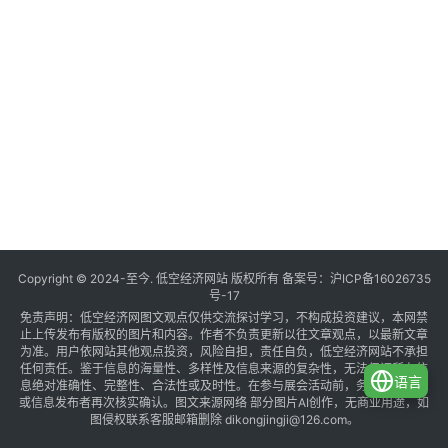
Copyright © 2024-至今. 低空经济网站 版权所有 备案号：
沪ICP备16026735
号-17
免责声明：低空经济网图文观点仅供交流探讨学习，不构成投资建议，本网禁
止上传发布有版权的图片和内容。作者不负责更新以往文章观点，以最新文章
为准。用户依网站其他观点投资，风险自担，责任自负，低空经济网站不承担
任何责任。鉴于信息的海量性、多样性及信息来源的复杂性，无法保证所有信
语言
息绝对准确性、完整性、合法性或及时性。在参与展会活动前，务必与组织方
或信息发布者再次核实确认。图文来源网络 部分图片AI创作，无商业用途，如
图侵权联系客服邮箱删除 dikongjingji@126.com。