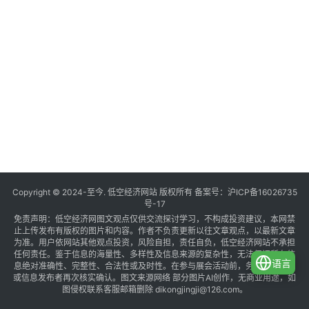
Copyright © 2024-至今. 低空经济网站 版权所有 备案号：
沪ICP备16026735
号-17
免责声明：低空经济网图文观点仅供交流探讨学习，不构成投资建议，本网禁
止上传发布有版权的图片和内容。作者不负责更新以往文章观点，以最新文章
为准。用户依网站其他观点投资，风险自担，责任自负，低空经济网站不承担
任何责任。鉴于信息的海量性、多样性及信息来源的复杂性，无法保证所有信
语言
息绝对准确性、完整性、合法性或及时性。在参与展会活动前，务必与组织方
或信息发布者再次核实确认。图文来源网络 部分图片AI创作，无商业用途，如
图侵权联系客服邮箱删除 dikongjingji@126.com。