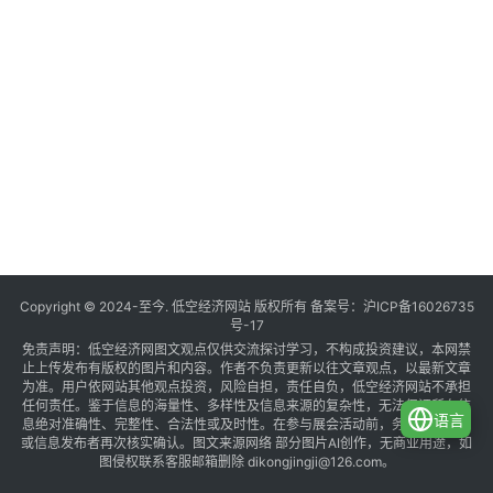
Copyright © 2024-至今. 低空经济网站 版权所有 备案号：
沪ICP备16026735
号-17
免责声明：低空经济网图文观点仅供交流探讨学习，不构成投资建议，本网禁
止上传发布有版权的图片和内容。作者不负责更新以往文章观点，以最新文章
为准。用户依网站其他观点投资，风险自担，责任自负，低空经济网站不承担
任何责任。鉴于信息的海量性、多样性及信息来源的复杂性，无法保证所有信
语言
息绝对准确性、完整性、合法性或及时性。在参与展会活动前，务必与组织方
或信息发布者再次核实确认。图文来源网络 部分图片AI创作，无商业用途，如
图侵权联系客服邮箱删除 dikongjingji@126.com。