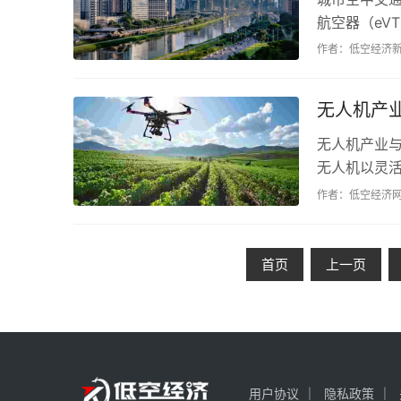
航空器（eV
战，未来有望
作者：低空经济
无人机产
无人机产业
无人机以灵
未来协同效应
作者：低空经济
首页
上一页
用户协议
隐私政策