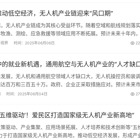
推动低空经济，无人机产业链迎来“风口期”
起，无人机产业链成为其核心受益环节。随着空域和航线规划落
林牧渔、测绘、应急救援等领域应用不断拓展。预计未来十年内
现规模性爆发，成为推动经济高质量发展的新引擎。...
新视界
时间：2025年06月06日
2
中的就业新机遇，通用航空与无人机产业的“人才缺口
速发展，无人机和通用航空领域人才缺口大，无人机操控员和装
别达百万和三百五十万。政府、企业正采取措施应对。预计未来
万亿元。需政企校协同培养、优化职业认证体系等解决人才短缺问
网
时间：2025年06月04日
2
‘五维驱动’！爱民区打造国家级无人机产业新高地”
政策驱动、产业集聚、应用场景拓展、人才培养和技术创新等“五
致力于打造国家级无人机产业新高地，推动低空经济发展，形成产