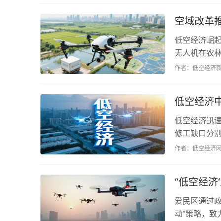
空域改革
低空经济崛
无人机在农
人机产业将呈
作者：低空经济
低空经济
低空经济迅
修工缺口分
规模达1.5
作者：低空经济
题。...
“低空经济
爱民区通过
动”策略，