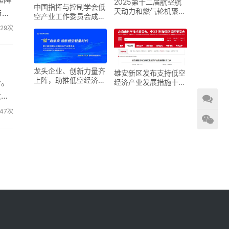
2025第十二届航空航
中国指挥与控制学会低
天动力和燃气轮机聚焦
与挑
空产业工作委员会成立
大会暨展览会
大会在京召开
229次
龙头企业、创新力量齐
雄安新区发布支持低空
上阵，助推低空经济进
势。
经济产业发展措施十二
入“钛”时代！第六届中
条
大，
国钛谷国际钛产业博览
会将于下月在宝鸡举
247次