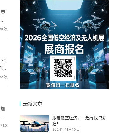
政策
未
898次
30
预
59次
最新文章
府加
。展
跟着低空经济，一起寻找 “钱”
途！
671次
2024年11月10日