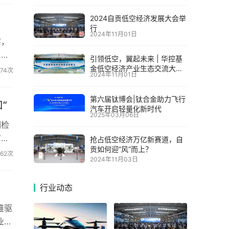
2024自贡低空经济发展大会举
行
2024年11月01日
实，
，无
引领低空，翼起未来 | 华控基
金低空经济产业生态交流大会
274次
2024年11月01日
召开
第六届钛博会|钛合金助力飞行
”
汽车开启轻量化新时代
2025年03月06日
调检
市场
抢占低空经济万亿新赛道，自
贡如何迎“风”而上？
762次
2024年11月03日
行业动态
维驱
业集