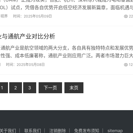
TOL）试点，凭借各自优势开启低空经济发展新篇章，面临机遇
成为经济高质量发展的新引擎。...
新视界
时间：2025年05月09日
2
业与通航产业对比分析
与通航产业是航空领域的两大分支，各自具有独特特点和发展优
活性强、成本低廉著称，通航产业则应用广泛。两者市场潜力巨
将更显著，共同推动航空产业繁荣发展。...
网
时间：2025年05月08日
1
1
2
3
下一页
末页
关于我们
联系我们
注销删除
免费发布须知
sitemap