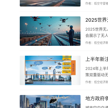
群，并提升无
作者：低空守望
2025世
2025世界
会展示了无
前景。...
作者：低空经济
上半年新
2024年上
策双重驱动
完善，低空经
作者：低空经济
地方政府
城市空中交