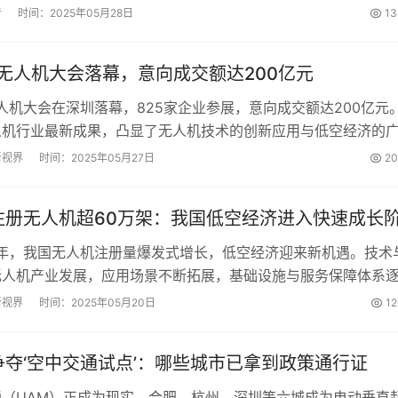
人机产业的核心竞争力。...
者
时间：2025年05月28日
13
界无人机大会落幕，意向成交额达200亿元
无人机大会在深圳落幕，825家企业参展，意向成交额达200亿元
人机行业最新成果，凸显了无人机技术的创新应用与低空经济的
新视界
时间：2025年05月27日
20
注册无人机超60万架：我国低空经济进入快速成长
半年，我国无人机注册量爆发式增长，低空经济迎来新机遇。技术
无人机产业发展，应用场景不断拓展，基础设施与服务保障体系
济未来发展前景广阔，将为经济社会发展注入新动力。...
新视界
时间：2025年05月20日
1
争夺‘空中交通试点’：哪些城市已拿到政策通行证
通（UAM）正成为现实，合肥、杭州、深圳等六城成为电动垂直