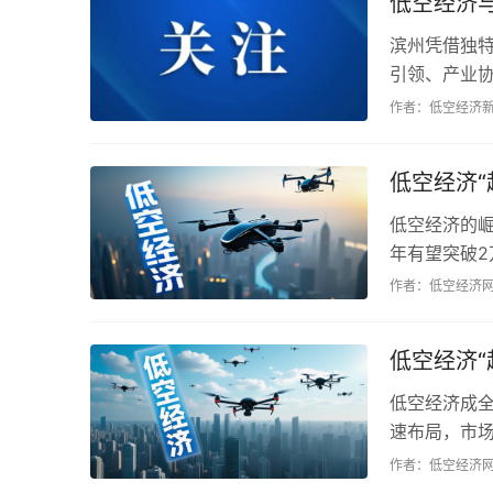
低空经济与
滨州凭借独
引领、产业
来，滨州将继
作者：低空经济
低空经济
低空经济的崛
年有望突破
计2030...
作者：低空经济
低空经济
低空经济成
速布局，市
望未来，低空
作者：低空经济