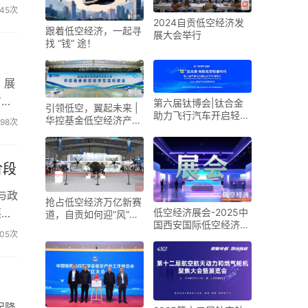
45次
2024自贡低空经济发
跟着低空经济，一起寻
展大会举行
找 “钱” 途！
。展
广阔
第六届钛博会|钛合金
引领低空，翼起未来 |
助力飞行汽车开启轻量
华控基金低空经济产业
98次
化新时代
生态交流大会召开
阶段
与政
抢占低空经济万亿新赛
逐步
低空经济展会-2025中
道，自贡如何迎“风”而
国西安国际低空经济展
上？
205次
览会
起降