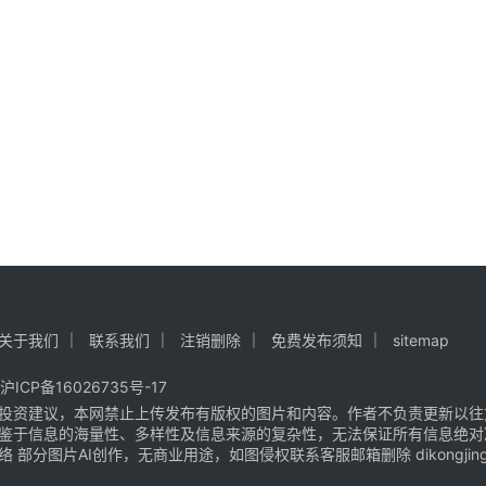
关于我们
联系我们
注销删除
免费发布须知
sitemap
沪ICP备16026735号-17
投资建议，本网禁止上传发布有版权的图片和内容。作者不负责更新以往
鉴于信息的海量性、多样性及信息来源的复杂性，无法保证所有信息绝对
片AI创作，无商业用途，如图侵权联系客服邮箱删除 dikongjingji@