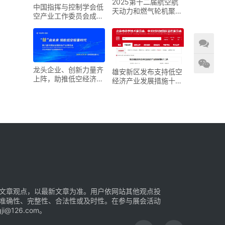
2025第十二届航空航
中国指挥与控制学会低
天动力和燃气轮机聚焦
空产业工作委员会成立
大会暨展览会
大会在京召开
龙头企业、创新力量齐
雄安新区发布支持低空
上阵，助推低空经济进
经济产业发展措施十二
入“钛”时代！第六届中
条
国钛谷国际钛产业博览
会将于下月在宝鸡举
文章观点，以最新文章为准。用户依网站其他观点投
准确性、完整性、合法性或及时性。在参与展会活动
126.com。