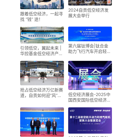
2024自贡低空经济发
跟着低空经济，一起寻
展大会举行
找 “钱” 途！
第六届钛博会|钛合金
引领低空，翼起未来 |
助力飞行汽车开启轻量
华控基金低空经济产业
化新时代
生态交流大会召开
抢占低空经济万亿新赛
低空经济展会-2025中
道，自贡如何迎“风”而
国西安国际低空经济展
上？
览会