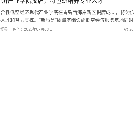
经济产业学院揭牌，特色班培养专业人才
综合性低空经济现代产业学院在青岛西海岸新区揭牌成立，将为
人才和智力支撑。“新质慧”质量基础设施低空经济服务基地同时
质量发展提供保障。...
新视界
时间：2025年07月03日
26
共
1
页
1
条