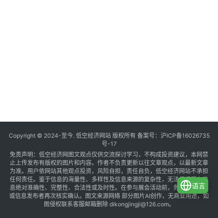
Copyright © 2024-至今. 低空经济网站 版权所有 备案号：
沪ICP备16026735
号-17
免责声明：低空经济网图文观点仅供交流探讨学习，不构成投资建议，本网禁
止上传发布有版权的图片和内容。作者不负责更新以往文章观点，以最新文章
为准。用户依网站其他观点投资，风险自担，责任自负，低空经济网站不承担
任何责任。鉴于信息的海量性、多样性及信息来源的复杂性，无法保证所有信
语言
息绝对准确性、完整性、合法性或及时性。在参与展会活动前，务必与组织方
或信息发布者再次核实确认。图文来源网络 部分图片AI创作，无商业用途，如
图侵权联系客服邮箱删除 dikongjingji@126.com。