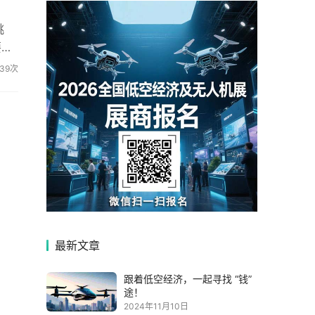
挑
要。
..
139次
最新文章
跟着低空经济，一起寻找 “钱”
途！
2024年11月10日