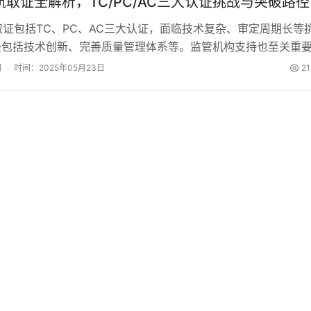
适航取证全解析，TC/PC/AC三大认证挑战与突破路径
航取证包括TC、PC、AC三大认证，面临技术复杂、审定周期长等
径包括技术创新、完善质量管理体系等。监管机构支持也至关重
和标准完善，适航取证效率有望提升，推动eVTOL商业化进程。.
网
时间：2025年05月23日
2
共
1
页
1
条