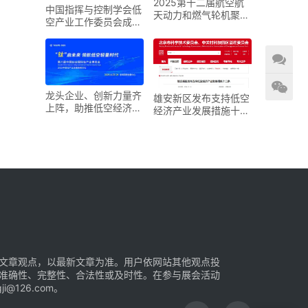
2025第十二届航空航
中国指挥与控制学会低
天动力和燃气轮机聚焦
空产业工作委员会成立
大会暨展览会
大会在京召开
龙头企业、创新力量齐
雄安新区发布支持低空
上阵，助推低空经济进
经济产业发展措施十二
入“钛”时代！第六届中
条
国钛谷国际钛产业博览
会将于下月在宝鸡举
文章观点，以最新文章为准。用户依网站其他观点投
准确性、完整性、合法性或及时性。在参与展会活动
126.com。