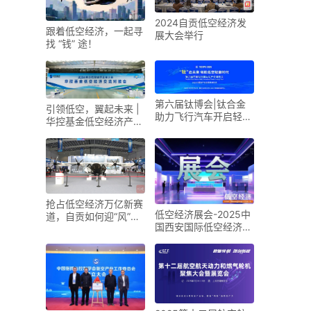
2024自贡低空经济发
跟着低空经济，一起寻
展大会举行
找 “钱” 途！
第六届钛博会|钛合金
引领低空，翼起未来 |
助力飞行汽车开启轻量
华控基金低空经济产业
化新时代
生态交流大会召开
抢占低空经济万亿新赛
低空经济展会-2025中
道，自贡如何迎“风”而
国西安国际低空经济展
上？
览会