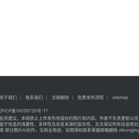
关于我们
联系我们
注销删除
免费发布须知
sitemap
沪ICP备16026735号-17
投资建议，本网禁止上传发布有版权的图片和内容。作者不负责更新以往
鉴于信息的海量性、多样性及信息来源的复杂性，无法保证所有信息绝对
片AI创作，无商业用途，如图侵权联系客服邮箱删除 dikongjingji@