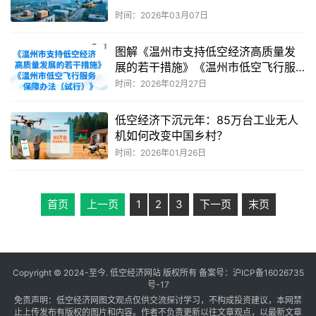
时间：2026年03月07日
图解《温州市支持低空经济高质量发
展的若干措施》《温州市低空飞行服
务保障办法（试行）》
时间：2026年02月27日
低空经济下沉元年：85万台工业无人
机如何改变中国乡村？
时间：2026年01月26日
首页
上一页
1
2
3
下一页
末页
Copyright © 2024-至今. 低空经济网站 版权所有 备案号：
沪ICP备16026735
号-17
免责声明：低空经济网图文观点仅供交流探讨学习，不构成投资建议，本网禁
止上传发布有版权的图片和内容。作者不负责更新以往文章观点，以最新文章