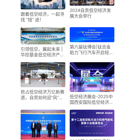
2024自贡低空经济发
跟着低空经济，一起寻
展大会举行
找 “钱” 途！
第六届钛博会|钛合金
引领低空，翼起未来 |
助力飞行汽车开启轻量
华控基金低空经济产业
化新时代
生态交流大会召开
抢占低空经济万亿新赛
低空经济展会-2025中
道，自贡如何迎“风”而
国西安国际低空经济展
上？
览会