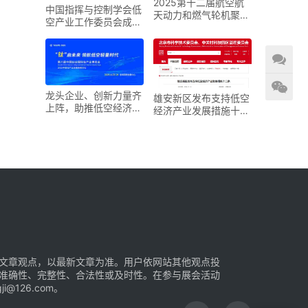
2025第十二届航空航
中国指挥与控制学会低
天动力和燃气轮机聚焦
空产业工作委员会成立
大会暨展览会
大会在京召开
龙头企业、创新力量齐
雄安新区发布支持低空
上阵，助推低空经济进
经济产业发展措施十二
入“钛”时代！第六届中
条
国钛谷国际钛产业博览
会将于下月在宝鸡举
文章观点，以最新文章为准。用户依网站其他观点投
准确性、完整性、合法性或及时性。在参与展会活动
126.com。