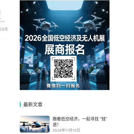
供
空中
03次
最新文章
跟着低空经济，一起寻找 “钱”
途！
2024年11月10日