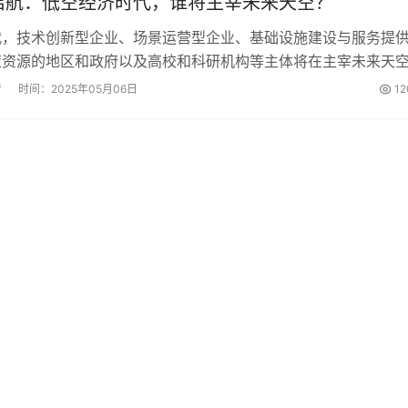
启航：低空经济时代，谁将主宰未来天空？
代，技术创新型企业、场景运营型企业、基础设施建设与服务提
策资源的地区和政府以及高校和科研机构等主体将在主宰未来天
，各自发挥不同优势，共同推动低空经济快速发展。...
者
时间：2025年05月06日
12
共
1
页
1
条