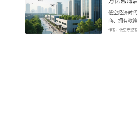
万亿蓝海
低空经济时
商、拥有政
占据重要地位
作者：低空守望