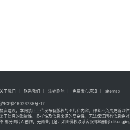
关于我们
联系我们
注销删除
免费发布须知
sitemap
沪ICP备16026735号-17
投资建议，本网禁止上传发布有版权的图片和内容。作者不负责更新以往
鉴于信息的海量性、多样性及信息来源的复杂性，无法保证所有信息绝对
片AI创作，无商业用途，如图侵权联系客服邮箱删除 dikongjingji@