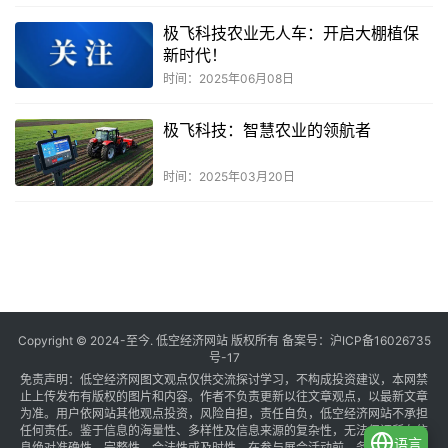
极飞科技农业无人车：开启大棚植保
新时代！
时间：2025年06月08日
极飞科技：智慧农业的领航者
时间：2025年03月20日
共
1
页
5
条
Copyright © 2024-至今. 低空经济网站 版权所有 备案号：
沪ICP备16026735
号-17
免责声明：低空经济网图文观点仅供交流探讨学习，不构成投资建议，本网禁
止上传发布有版权的图片和内容。作者不负责更新以往文章观点，以最新文章
为准。用户依网站其他观点投资，风险自担，责任自负，低空经济网站不承担
任何责任。鉴于信息的海量性、多样性及信息来源的复杂性，无法保证所有信
语言
息绝对准确性、完整性、合法性或及时性。在参与展会活动前，务必与组织方