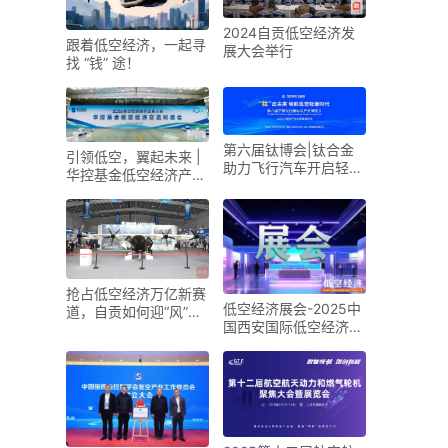
2024自贡低空经济发
跟着低空经济，一起寻
展大会举行
找 “钱” 途！
第六届钛博会|钛合金
引领低空，翼起未来 |
助力飞行汽车开启轻量
华控基金低空经济产业
化新时代
生态交流大会召开
抢占低空经济万亿新赛
低空经济展会-2025中
道，自贡如何迎“风”而
国西安国际低空经济展
上？
览会