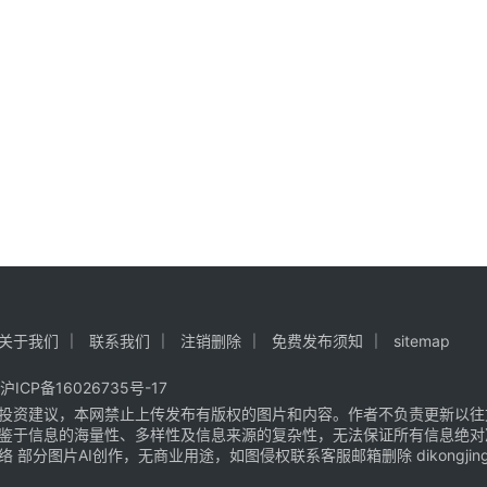
关于我们
联系我们
注销删除
免费发布须知
sitemap
沪ICP备16026735号-17
投资建议，本网禁止上传发布有版权的图片和内容。作者不负责更新以往
鉴于信息的海量性、多样性及信息来源的复杂性，无法保证所有信息绝对
片AI创作，无商业用途，如图侵权联系客服邮箱删除 dikongjingji@