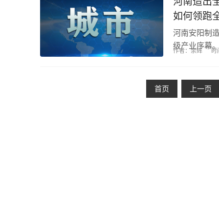
河南造出
如何领跑
河南安阳制
级产业序幕
作者：余辉
时
白热化阶段，
首页
上一页