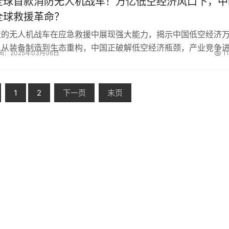
全球首款消防无人机战车！万亿低空经济风口下，中
全球救援革命？
造的无人机战车在应急救援中展现强大能力，揭示中国低空经济
。从装备制造到生态重构，中国正破解低空经济瓶颈，产业竞争
间：2025年03月06日
1
未来城市空中交通等领域将成关键决胜点。...
1
2
下一页
末页