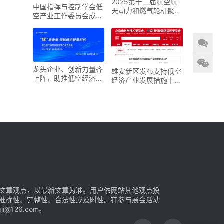
2025第十二届航空航
中国指挥与控制学会低
天动力和燃气轮机聚焦
空产业工作委员会成立
大会暨展览会
大会在京召开
龙头企业、创新力量齐
雄安新区发布支持低空
上阵，助推低空经济进
经济产业发展措施十二
入“钛”时代！第六届中
条
国钛谷国际钛产业博览
会将于下月在宝鸡举
文章观点，以最新文章为准。用户依网站其他观点投
准确性、完整性、合法性或及时性。在参与展会活动
126.com。