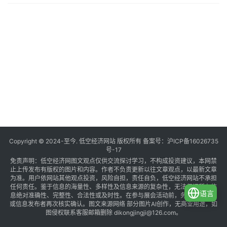
共
1
页
3
条
Copyright © 2024-至今. 低空经济网站 版权所有 备案号：
沪ICP备16026735
号-17
免责声明：低空经济网图文观点仅供交流探讨学习，不构成投资建议，本网禁
止上传发布有版权的图片和内容。作者不负责更新以往文章观点，以最新文章
为准。用户依网站其他观点投资，风险自担，责任自负，低空经济网站不承担
任何责任。鉴于信息的海量性、多样性及信息来源的复杂性，无法保证所有信
语言
息绝对准确性、完整性、合法性或及时性。在参与展会活动前，务必与组织方
或信息发布者再次核实确认。图文来源网络 部分图片AI创作，无商业用途，如
图侵权联系客服邮箱删除 dikongjingji@126.com。