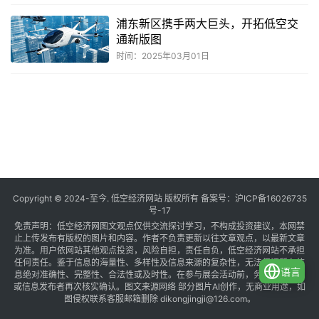
浦东新区携手两大巨头，开拓低空交
通新版图
时间：2025年03月01日
共
1
页
4
条
Copyright © 2024-至今. 低空经济网站 版权所有 备案号：
沪ICP备16026735
号-17
免责声明：低空经济网图文观点仅供交流探讨学习，不构成投资建议，本网禁
止上传发布有版权的图片和内容。作者不负责更新以往文章观点，以最新文章
为准。用户依网站其他观点投资，风险自担，责任自负，低空经济网站不承担
任何责任。鉴于信息的海量性、多样性及信息来源的复杂性，无法保证所有信
语言
息绝对准确性、完整性、合法性或及时性。在参与展会活动前，务必与组织方
或信息发布者再次核实确认。图文来源网络 部分图片AI创作，无商业用途，如
图侵权联系客服邮箱删除 dikongjingji@126.com。