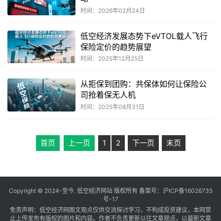
时间：2026年02月24日
低空经济发展态势下eVTOL载人飞行
保险定价的趋势展望
时间：2025年12月25日
从拒保到团购：共保体如何让保险公
司抢着保无人机
时间：2025年08月31日
首页
上一页
1
2
下一页
末页
Copyright © 2024-至今. 低空经济网站 版权所有 备案号：
沪ICP备16026735
号-17
免责声明：低空经济网图文观点仅供交流探讨学习，不构成投资建议，本网禁
止上传发布有版权的图片和内容。作者不负责更新以往文章观点，以最新文章