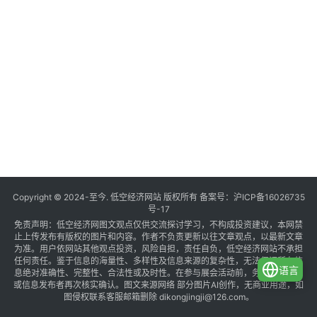
Copyright © 2024-至今. 低空经济网站 版权所有 备案号：
沪ICP备16026735
号-17
免责声明：低空经济网图文观点仅供交流探讨学习，不构成投资建议，本网禁
止上传发布有版权的图片和内容。作者不负责更新以往文章观点，以最新文章
为准。用户依网站其他观点投资，风险自担，责任自负，低空经济网站不承担
任何责任。鉴于信息的海量性、多样性及信息来源的复杂性，无法保证所有信
语言
息绝对准确性、完整性、合法性或及时性。在参与展会活动前，务必与组织方
或信息发布者再次核实确认。图文来源网络 部分图片AI创作，无商业用途，如
图侵权联系客服邮箱删除 dikongjingji@126.com。