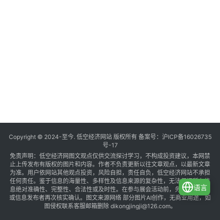
Copyright © 2024-至今. 低空经济网站 版权所有 备案号：
沪ICP备16026735
号-17
免责声明：低空经济网图文观点仅供交流探讨学习，不构成投资建议，本网禁
止上传发布有版权的图片和内容。作者不负责更新以往文章观点，以最新文章
为准。用户依网站其他观点投资，风险自担，责任自负，低空经济网站不承担
任何责任。鉴于信息的海量性、多样性及信息来源的复杂性，无法保证所有信
语言
息绝对准确性、完整性、合法性或及时性。在参与展会活动前，务必与组织方
或信息发布者再次核实确认。图文来源网络 部分图片AI创作，无商业用途，如
图侵权联系客服邮箱删除 dikongjingji@126.com。