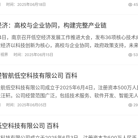
域，包括许可项目和一般项目，营业期限无固定期限。...
网
时间：2025年06月18日
45
经济：高校与企业协同，构建完整产业链
月14日，南京召开低空经济发展工作推进大会，发布36项核心技术
空经济以科技创新为核心，高校与企业协同，政府政策支持，未
产业规模等方面实现突破，成为南京经济新增长极。...
新视界
时间：2025年06月15日
53
楚智航低空科技有限公司 百科
航低空科技有限公司成立于2025年6月4日，注册资本500万人
表汪轩。公司经营范围广泛，包括技术服务、软件开发、智能无
是一家专注于低空科技领域的有限责任公司。...
网
时间：2025年06月05日
29
低空科技有限公司 百科
科技有限公司成立于2025年6月3日，注册资本为500万人民币