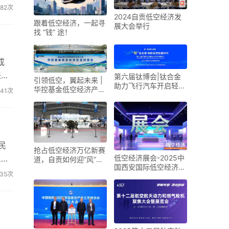
82次
2024自贡低空经济发
跟着低空经济，一起寻
展大会举行
找 “钱” 途！
成
来将
第六届钛博会|钛合金
引领低空，翼起未来 |
助力飞行汽车开启轻量
华控基金低空经济产业
41次
化新时代
生态交流大会召开
民
抢占低空经济万亿新赛
人飞
低空经济展会-2025中
道，自贡如何迎“风”而
国西安国际低空经济展
上？
35次
览会
，