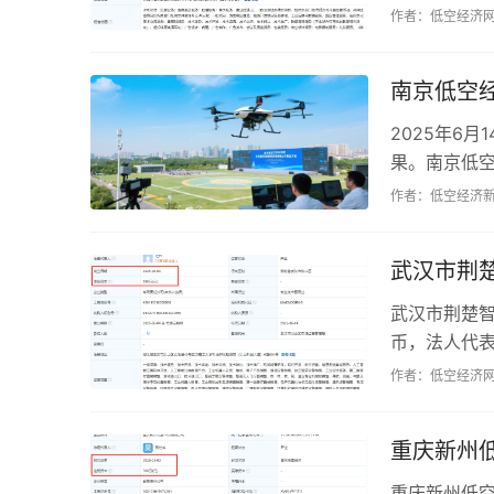
交流等多个领
作者：低空经济
南京低空
2025年6
果。南京低
在技术创新、
作者：低空经济
武汉市荆
武汉市荆楚智
币，法人代
行器销售等，
作者：低空经济
重庆新州
重庆新州低空