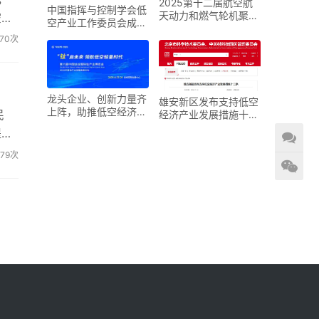
2025第十二届航空航
中国指挥与控制学会低
天动力和燃气轮机聚焦
空运
空产业工作委员会成立
大会暨展览会
大会在京召开
170次
龙头企业、创新力量齐
雄安新区发布支持低空
上阵，助推低空经济进
民
经济产业发展措施十二
入“钛”时代！第六届中
条
提供
国钛谷国际钛产业博览
会将于下月在宝鸡举
679次