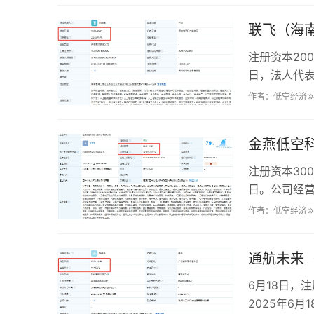
联飞（海
注册资本20
日，法人代
口等，同时开
作者：低空经济
金燕低空
注册资本30
日。公司经
涉及人工智能
作者：低空经济
通航未来
6月18日，
2025年6