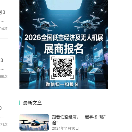
月3
同时
04次
3
飞行
599次
最新文章
0
人飞
跟着低空经济，一起寻找 “钱”
途！
371次
2024年11月10日