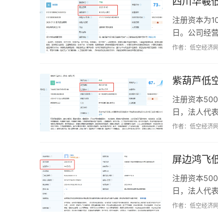
四川华羲
注册资本为1
日。公司经
销售智能无人
作者：低空经济
紫葫芦低
注册资本50
日，法人代
器制造与销售
作者：低空经济
屏边鸿飞
注册资本50
日，法人代
行器销售、农
作者：低空经济