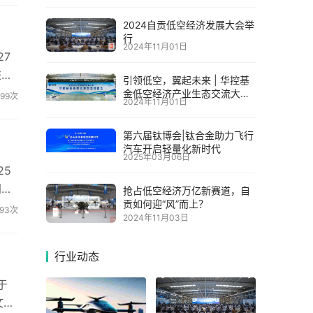
2024自贡低空经济发展大会举
行
2024年11月01日
27
进出
引领低空，翼起未来 | 华控基
金低空经济产业生态交流大会
99次
2024年11月01日
召开
第六届钛博会|钛合金助力飞行
汽车开启轻量化新时代
2025年03月06日
25
同时
抢占低空经济万亿新赛道，自
贡如何迎“风”而上？
93次
2024年11月03日
行业动态
于
文化